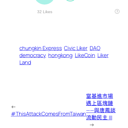
chungkin Express
Civic Liker
DAO
democracy
hongkong
LikeCoin
Liker
Land
當基進市場
遇上區塊鏈
←
——與唐鳳談
#ThisAttackComesFromTaiwan
流動民主 III
→