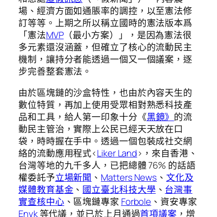
場、經濟方面如通脹率的調控，以至憲法修
訂等等。上期之所以稱立國時的憲法版本爲
「憲法
MVP
（最小方案）」，是因為憲法很
多元素還沒涵蓋，但確立了核心的流動民主
機制，讓持分者能透過一個又一個議案，逐
步完善整套憲法。
由於區塊鏈的沙盒特性，也由於內容天生的
數位特質，再加上使用受眾相對熟悉科技產
品和工具，給人第一印象十分《
黑鏡》
的流
動民主管治，實際上公民已經天天放在口
袋，時時握在手中。透過一個包裝成社交網
絡的流動應用程式<
Liker Land
>，來自香港、
台灣等地的九千多人，已把總體 76% 的話語
權委託予
立場新聞
、
Matters News
、
文化及
媒體教育基金
、
國立臺北科技大學
、
台灣事
實查核中心
、區塊鏈專家
Forbole
、資安專家
Enyk
等代議，並已於上月通過
首項議案
，增