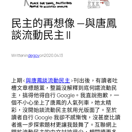
民主的再想像 —與唐鳳
談流動民主 II
Written
in
degov
on
2020.04.13
上期<
與唐鳳談流動民主
>刊出後，有讀者吐
槽文章標題黨，整篇沒解釋到底何謂流動民
主，搞得他得自行 Google。我直說抱歉，一
個不小心坐上了唐鳳的人氣列車，她太精
彩，沒開始談流動民主就用光版面了。至於
讀者自行 Google 我卻不感慚愧，沒甚麼比讀
者進一步探索題材更讓我鼓舞了。互聯網上
關於流動民主的中文討論很少，想閱讀更多