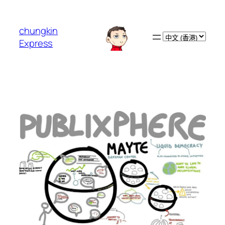
跳
至
chungkin
主
Choose
Express
要
a
內
language
容