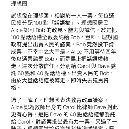
理想國
試想像在理想國，相對於一人一票，每位選
民獲分配 100 點「話語權」。理想國居民
Alice 認可 Bob 的政見、能力與誠信，於是把
100 點話語權全數委託給 Bob。豈料，理想國
政府提出出賣人民的議案，Bob 竟然投下贊
成票。不幸中之大幸是，Alice 不用等待四年
後以選票懲罰 Bob，而是馬上把話語權轉
走，這次分散信任，分別給 Carol 與 Dave 委
託 60 點和 40 點話語權。出賣人民的 Bob，
由於大量話語權被轉走，即時失去議員資
格。
過了一陣子，理想國表決教育改革議案，
Alice 認為教師出身的 Carol 比律師 Dave 對此
更有心得，遂把 Dave 的 40 點話語權都委託
給 Carol，對議案投出最有力一票。又過了一
陣子，理想國討論反資訊科技滲透議案，屬