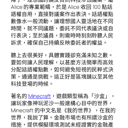
Alice 的專業範疇，於是 Alice 收回 100 點話
語權自用，直接對議案作出表決。話語權點
數像水一般流動，讓理想國人靈活地在不同
時間，就不同議題，委託不同代表議決或自
行表決；至於議員，則需時時刻刻聆聽人民
訴求，確保自己持續反映委託者的權益。
聽上去很美好，具體實踐卻充滿未知之數。
要如何讓人民理解，以甚麼方法簡單而高效
分配話語權點數，如何避免短視的民粹式決
策，通通是挑戰。這正好是區塊鏈以至其他
科技登場的時候。
著名的
Minecraft
，遊戲類型稱為「沙盒」，
讓玩家像神玩泥沙一般建構心目中的世界，
Minecraft 的中文名是《我的世界》，在我的
世界，我說了算。金融市場也有所謂沙盒的
措施，提供模擬環境測試未經證實的金融產