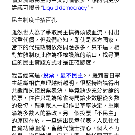
建議可搜尋 “
Liquid democracy
”。
民主制度千瘡百孔
雖然世人為了爭取民主搞得頭破血流，付出
沉重代價，但我們心知，即使是西方國家，
當下的代議政制依然問題多多。只不過，相
對於體制以此作為極權護航的藉口，找尋更
佳的民主實踐方式才是正確態度。
我曾經寫過<
投票，最不民主
>，提到昔日學
生組織相信真理越辨越明，很堅持辯論得出
共識而抗拒投票表決，畢竟缺少充分討論的
投票，往往只是為節省時間讓少數服從多數
的妥協，輕則眾人一起作出草率決定，重則
淪為多數人的暴政。另一個投票「不民主」
的原因在於，一旦選出民意代表，人民往往
自覺功德圓滿，留給代議士操心，個人不再