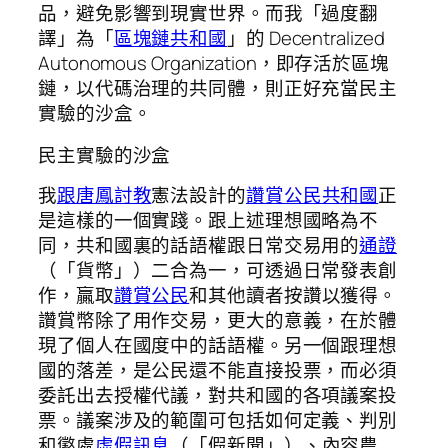
品，避免影響到現實世界。而我「過度翻
譯」為「
區塊鏈共和國
」的 Decentralized
Autonomous Organization，即存活於區塊
鏈，以代碼治理的共同體，則正好充當民主
實驗的沙盒。
民主實驗的沙盒
我
跟唐鳳討教
憲法設計的
讚賞公民共和國
正
是這樣的一個實踐。跟上述理想國略為不
同，共和國裏的話語權跟日常交易用的
通證
（「貨幣」）二合為一，可透過日常發表創
作，贏取
讚賞公民
和其他讀者按讚以獲得。
讚賞幣除了用作交易，更大的意義，在於體
現了個人在國度中的話語權。另一個跟理想
國的落差，是公民還不能直接投票，而必須
委託出去授權代議，對共和國的各項議案投
票。議案涉及的範圍可包括如何定義、判別
和懲處
虛假訊息
（「假新聞」）、內容農