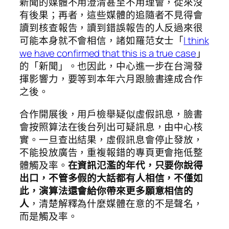
新聞的媒體不用澄清甚至不用理會，從來沒
有後果；再者，這些媒體的追隨者不見得會
讀到核查報告，讀到錯誤報告的人反過來很
可能本身就不會相信，諸如羅范女士「
I think
we have confirmed that this is a true case
」
的「新聞」。也因此，中心進一步在台灣發
揮影響力，要等到本年六月跟臉書達成合作
之後。
合作開展後，用戶檢舉疑似虛假訊息，臉書
會按照算法在後台列出可疑訊息，由中心核
實。一旦查出結果，虛假訊息會停止發放，
不能投放廣告，重複報錯的專頁更會拖低整
體觸及率。
在資訊氾濫的年代，只要你說得
出口，不管多假的大話都有人相信，不僅如
此，演算法還會給你帶來更多願意相信的
人
，清楚解釋為什麼媒體在意的不是聲名，
而是觸及率。