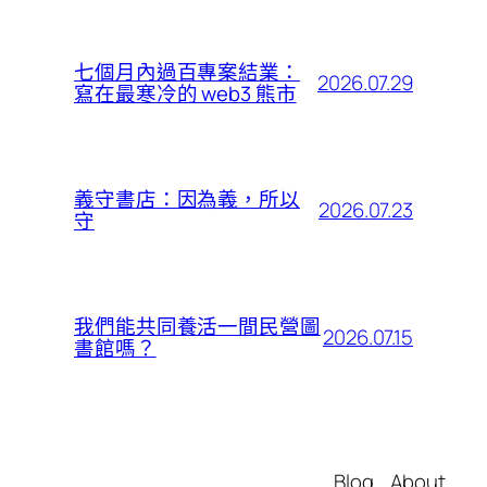
七個月內過百專案結業：
2026.07.29
寫在最寒冷的 web3 熊市
義守書店：因為義，所以
2026.07.23
守
我們能共同養活一間民營圖
2026.07.15
書館嗎？
Blog
About