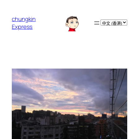
跳
至
chungkin
主
Choose
Express
要
a
內
language
容