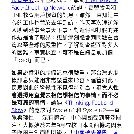
Fact-Checking Network
認證，更替臉書和
LINE 核查用戶檢舉的訊息。雖然一直知道中
心的工作也曾於去年到訪，昨天再次拜訪深
入聊到港事台事天下事，對造假和打假的運
作還是開了眼界，更加深刻體會到問題在台
灣以至全球的嚴重性，了解到查證面對多大
的困難。事實核查，可不是在訊息前加個
「fc’ed」而已。
如果說香港的虛假訊息很嚴重，那台灣的虛
假訊息只能用非常嚴重來形容。儘管如此，
民眾對此的警覺性不見得特別高，畢竟
人性
會選擇用直覺去相信想相信的事情，而不必
是可靠的事情
，讀過《
Thinking, Fast and
Slow
》的應該對 System 1 和 System 2——直
覺與理性——深有體會。中心開始受到廣泛關
注，大概始於去年9月查核日本關西機場因燕
子颱風重創而關閉後，「
中國優先派巴士前