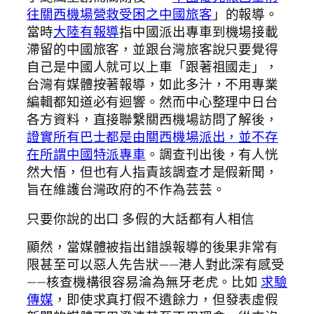
往關西機場營救受困之中國旅客
」的報導。
當時
大陸有報導
指中國派出專車到機場接載
滯留的中國旅客，並跟台灣旅客說只要覺得
自己是中國人就可以上車「跟著祖國走」，
台灣有媒體按著報導，如此多汁，不用專業
編輯都知道必有迴響。然而中心整理中日台
各方資料，直接聯繫關西機場訪問了解後，
證實所有巴士都是由關西機場派出，並不存
在所謂中國特派專車
。調查刊出後，有人恍
然大悟，但也有人指責該調查才是假新聞，
旨在維護台灣政府的不作為芸芸。
只要你說的出口 多假的大話都有人相信
顯然，當媒體被指出錯誤報導的後果非常有
限甚至可以惡人先告狀——港人對此深有感受
——核查機構很容易淪為無牙老虎。比如
求驗
傳媒
，即使求真打假不遺餘力，但發表虛假