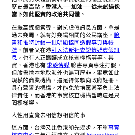
歷史最高點。
香港人——加油 —— 從未試過像
當下如此堅實的政治共同體
。
在提高媒體素養、對抗虛假訊息方面，單是
過去幾周，就有好幾場相關的公民講座，
臉
書和推特封鎖一批明顯協同造假專頁與帳
號
，前者又在港
引入法新社查證懷疑虛假訊
息
，也有人正醞釀成立核查機構等等。其
實，香港也有
求驗傳媒
臉書專頁專注打假，
但臉書捨本地取海外也無可厚非，畢竟如此
規模的商業機構，還是得仰賴向政府註冊、
具有聲譽的機構，才能免於挨罵甚至負上法
律責任，而香港的事實核查機構暫時還是只
聞樓梯響。
人性用直覺去相信想相信的事
這方面，台灣又比香港領先幾步，不單
事實
核查中心
去年已經成立，拿到
International