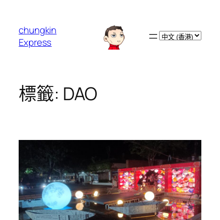
跳
至
chungkin
主
Choose
Express
要
a
內
language
容
標籤:
DAO