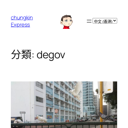
跳
至
chungkin
主
Choose
Express
要
a
內
language
容
分類:
degov