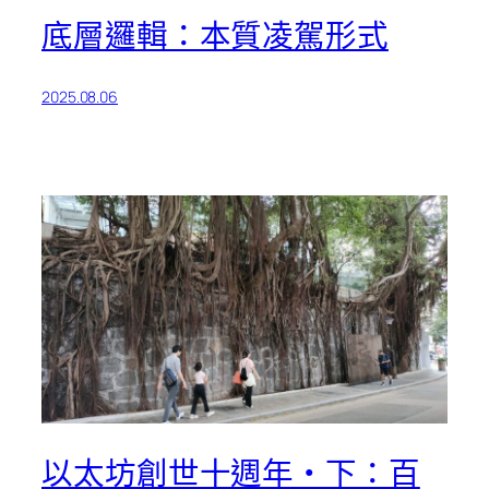
底層邏輯：本質凌駕形式
2025.08.06
以太坊創世十週年・下：百