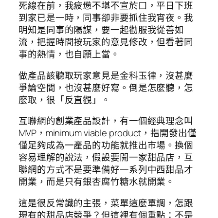
死線在前，我疲憊不堪不宣於口，平日下班
到家已是一時，同事卻非要抓住我宵夜。我
明知是同事的陽謀，要一起勸服我從善如
流，把握時間按玩家的意見修改，但看著同
事的熱情，也自願上當。
做產品該聽取玩家意見是金科玉律，沒甚麼
爭論空間，也沒甚麼好寫。倒是怎麼聽，怎
麼取，很「反直觀」。
互聯網的創業產品設計，有一個經典理念叫
MVP，minimum viable product，指開發出僅
僅足夠成為一產品的功能就推出市場。換個
容易理解的說法，假設要開一家甜品店，互
聯網的方式不是要準備好一系列中西甜品才
開業，而是只有銀杏腐竹糖水就開業。
這是很反常識的主張，菜單這麼單調，怎跟
現有的甜品店競爭？但這裡有個重點：不是