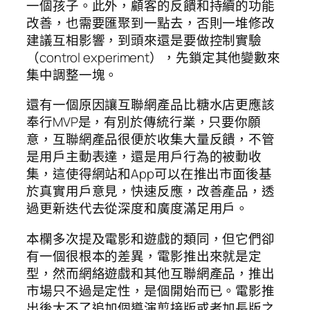
一個孩子。此外，顧客的反饋和持續的功能
改善，也需要匯聚到一點去，否則一堆修改
建議互相影響，到頭來還是要做控制實驗
（control experiment），先鎖定其他變數來
集中調整一塊。
還有一個原因讓互聯網產品比糖水店更應該
奉行MVP是，有別於傳統行業，只要你願
意，互聯網產品很便於收集大量反饋，不管
是用戶主動表達，還是用戶行為的被動收
集，這使得網站和App可以在推出市面後基
於真實用戶意見，快速反應，改善產品，透
過更新迭代去從深度和廣度滿足用戶。
本欄多次提及電影和遊戲的類同，但它們卻
有一個很根本的差異，電影推出來就是定
型，然而網絡遊戲和其他互聯網產品，推出
市場只不過是定性，是個開始而已。電影推
出後大不了追加個導演剪接版或者加長版之