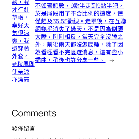
趟，我
不如齊頭數，9點半走到9點半吧，
才行針
於是尾段用了不合比例的速度，僅
草帽，
僅趕及35:55衝線。走畢後，在互聯
幸好天
網幾乎消失了幾天，不是因為倒頭
氣很涼
大睡，剛剛相反，當天完全沒睡之
爽，我
外，前後兩天都沒怎麼睡，除了因
還穿著
為看極看不完區選消息，還有些小
外套。
插曲，稍後也許分享一些。
→
#秋風即
使帶涼
亦漂亮
Comments
發佈留言