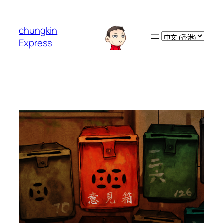
跳
至
chungkin
主
Choose
Express
要
a
內
language
容