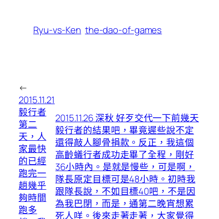
Ryu-vs-Ken
the-dao-of-games
←
2015.11.21
毅行者
2015.11.26 深秋 好歹交代一下前幾天
第二
毅行者的結果吧，畢竟遲些說不定
天，人
還得敲人腳骨捐款。反正，我這個
家最快
高齡蟻行者成功走畢了全程，剛好
的已經
36小時內。是就是慢些，可是啊，
跑完一
隊長原定目標可是48小時。初時我
趟幾乎
跟隊長說，不如目標40吧，不是因
夠時間
為我巴閉，而是，通第二晚宵想累
跑多
死人咩。後來走著走著，大家覺得