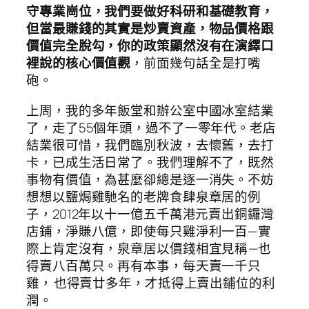
守專業崗位，我們要做好科研和基礎教育，
但當最賺錢的其實是炒賣資產，物品價格跟
價值完全脫勾，你的政策顯然沒有在演繹口
裡說的核心價值觀
，前面幾句話全是打嘴
砲。
上周，我的多年飯堂和辦公室中國冰室結業
了，走了55個年頭，過不了一零年代。老店
結業很可惜，我們臨別秋波，去懷舊，去打
卡，已成生活日常了。我們理解不了，既然
事物有價值，為甚麼卻總是逐一消失。不妨
想想以鹽焗雞馳名的老牌食肆泉章居的例
子，2012年以十一億五千萬港元賣出銅鑼灣
店鋪，淨賺八億，即使每只雞淨利一百— 實
際上肯定沒有，泉章居以價錢相宜見稱 —也
得賣八百萬只。再有本事，每天賣一千只
雞， 也得賣廿多年，才抵得上賣出鋪位的利
潤。