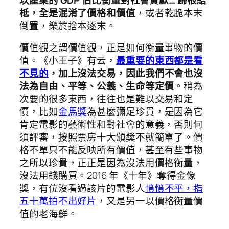
柢，全是混淆了價格和價值
，或者乾脆本末
倒置，樂於捨本逐末。
價值觀之謂價值觀，正是如何衡量事物的價
值。《小王子》有云，
最重要的東西都是看
不見的
，加上沒法交易，因此我們不會也沒
法為自由、平等、公義、生命等定價
。稍為
次要的很多東西，往往也是難以交易和定
價，比如
金馬獎
為甚麼彌足珍貴，是因為它
肯定電影的藝術性和對社會的意義，否則何
須評審，按照票房十大頒獎不就簡單了。價
格不單只不能反映所有價值，甚至有些事物
之所以珍貴，正正是因為沒法用價格衡量，
沒法用錢購買。2016 年《十年》奪得金像
獎，有位沒看過該片的電影人
憤憤不平，指
五十萬拍不出好片
，又是另一以價格衡量價
值的老海鮮。