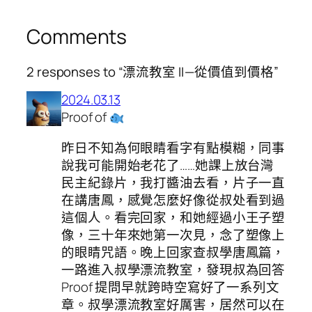
Comments
2 responses to “漂流教室 II — 從價值到價格”
2024.03.13
Proof of
昨日不知為何眼睛看字有點模糊，同事
說我可能開始老花了……她課上放台灣
民主紀錄片，我打醬油去看，片子一直
在講唐鳳，感覺怎麼好像從叔处看到過
這個人。看完回家，和她經過小王子塑
像，三十年來她第一次見，念了塑像上
的眼睛咒語。晚上回家查叔學唐鳳篇，
一路進入叔學漂流教室，發現叔為回答
Proof 提問早就跨時空寫好了一系列文
章。叔學漂流教室好厲害，居然可以在