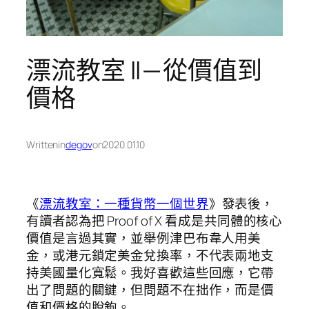
漂流教室 II — 從價值到
價格
Written
in
degov
on
2020.01.10
《
漂流教室：一種貨幣一個世界
》發表後，
有讀者認為把 Proof of X 看成是共同體的核心
價值是言過其實，並舉例津巴布韋人用美
金，或港元鎖定美金兌換率，不代表兩地支
持美國量化寬鬆。我好喜歡這些回應，它帶
出了問題的關鍵，但問題不在拙作，而是價
值和價格的脫鉤。