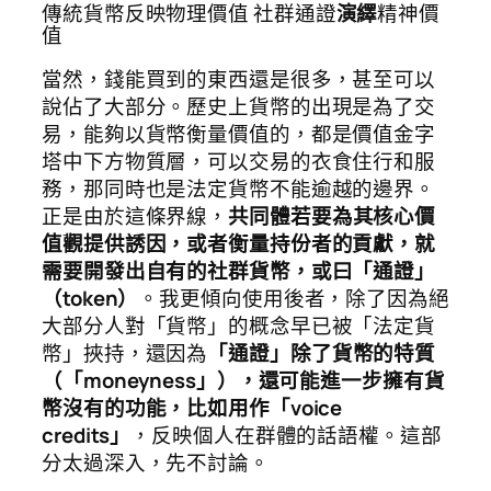
傳統貨幣反映物理價值 社群通證
演繹
精神價
值
當然，錢能買到的東西還是很多，甚至可以
說佔了大部分。歷史上貨幣的出現是為了交
易，能夠以貨幣衡量價值的，都是價值金字
塔中下方物質層，可以交易的衣食住行和服
務，那同時也是法定貨幣不能逾越的邊界。
正是由於這條界線，
共同體若要為其核心價
值觀提供誘因，或者衡量持份者的貢獻，就
需要開發出自有的社群貨幣，或曰「通證」
（token）
。我更傾向使用後者，除了因為絕
大部分人對「貨幣」的概念早已被「法定貨
幣」挾持，還因為
「通證」除了貨幣的特質
（「moneyness」），還可能進一步擁有貨
幣沒有的功能，比如用作「voice
credits」
，反映個人在群體的話語權。這部
分太過深入，先不討論。