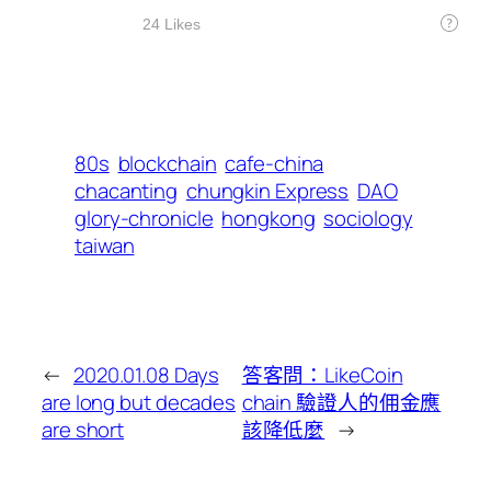
80s
blockchain
cafe-china
chacanting
chungkin Express
DAO
glory-chronicle
hongkong
sociology
taiwan
←
2020.01.08 Days
答客問：LikeCoin
are long but decades
chain 驗證人的佣金應
are short
該降低麼
→