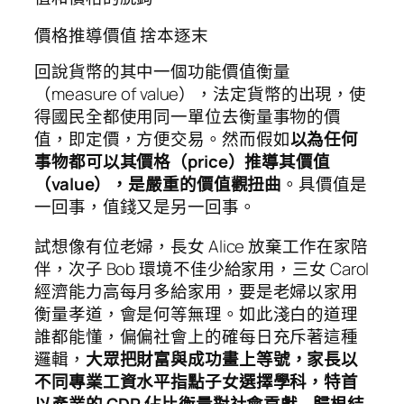
價格推導價值 捨本逐末
回說貨幣的其中一個功能價值衡量
（measure of value），法定貨幣的出現，使
得國民全都使用同一單位去衡量事物的價
值，即定價，方便交易。然而假如
以為任何
事物都可以其價格（price）推導其價值
（value），是嚴重的價值觀扭曲
。具價值是
一回事，值錢又是另一回事。
試想像有位老婦，長女 Alice 放棄工作在家陪
伴，次子 Bob 環境不佳少給家用，三女 Carol
經濟能力高每月多給家用，要是老婦以家用
衡量孝道，會是何等無理。如此淺白的道理
誰都能懂，偏偏社會上的確每日充斥著這種
邏輯，
大眾把財富與成功畫上等號，家長以
不同專業工資水平指點子女選擇學科，特首
以產業的 GDP 佔比衡量對社會貢獻… 歸根結