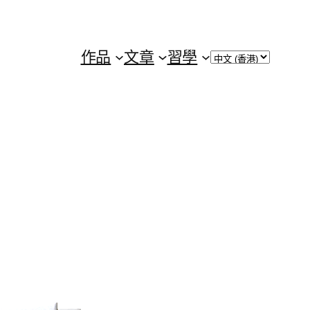
Choose
作品
文章
習學
a
language