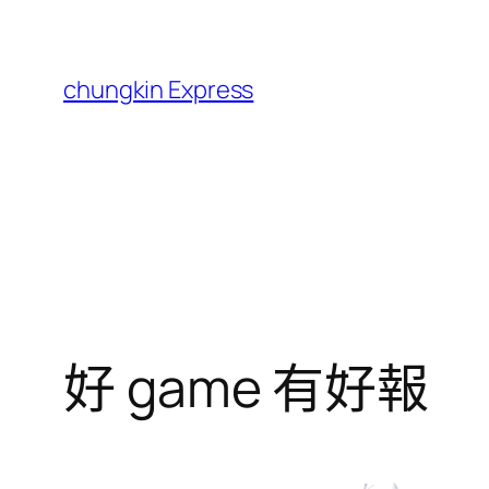
跳
至
主
chungkin Express
要
內
容
好 game 有好報