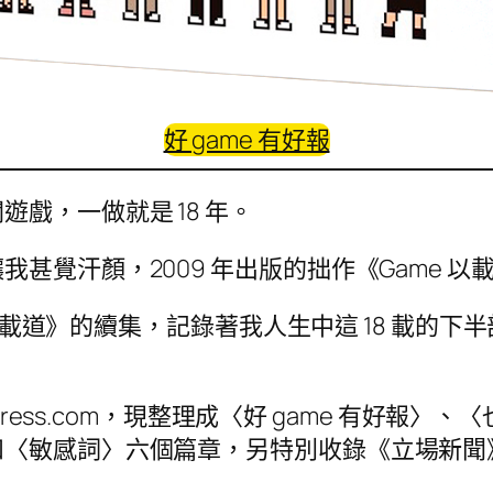
好 game 有好報
戲，一做就是 18 年。
甚覺汗顏，2009 年出版的拙作《Game 以
載道》的續集，記錄著我人生中這 18 載的下半部分，直
ress.com，現整理成〈好 game 有好報〉、〈
〈敏感詞〉六個篇章，另特別收錄《立場新聞》2