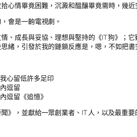
收拾心情畢竟困難，沉澱和醞釀畢竟需時，幾近
的，會是一齣電視劇。
情、成長與妥協、理想與堅持的《IT 狗》；
些思緒，引發於我的鏈鎖反應是，嗯，不如把書
在我心留低許多足印
心內逗留
心內逗留《追憶》
聞》，並獻給一眾創業者、IT 人，以及最重