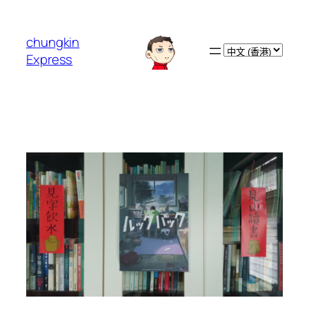
跳
至
chungkin
主
Choose
Express
要
a
內
language
容