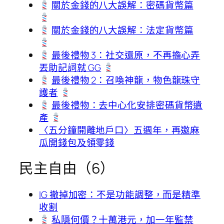
關於金錢的八大誤解：密碼貨幣篇
關於金錢的八大誤解：法定貨幣篇
最後禮物 3：社交還原，不再擔心弄
丟助記詞就 GG
最後禮物 2：召喚神龍，物色龍珠守
護者
最後禮物：去中心化安排密碼貨幣遺
產
〈五分鐘開離地戶口〉五週年，再邀麻
瓜開錢包及領零錢
民主自由（6）
IG 撤掉加密：不是功能調整，而是精準
收割
私隱何價？十萬港元，加一年監禁