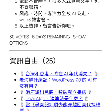
電郵不合時宜，很多人就算看文字，也
不查郵箱。
興趣、時間、專注力全被 AI 吸走，
web3 誰會管。
以上皆非，留言告訴你吧。
30 VOTES · 6 DAYS REMAINING · SHOW
OPTIONS
資訊自由（25）
台灣和香港，將在 AI 年代消失？
老海鮮升級記：WordPress 7.0 的 AI 有
沒有用？
港府派出臥底，智破獨立書店
Dear Algo，演算法是什麼？
當《尋秦記》項少龍穿越回秦代搞維
穩