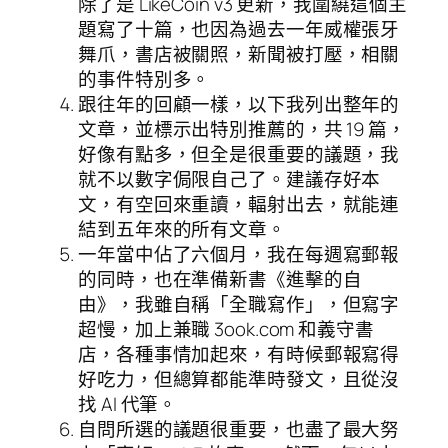
除了是 LikeCoin v3 更新，我圍繞這個主
題寫了十篇，也因為過去一年威權張牙
舞爪，書店被關照，新聞被打壓，相關
的事件特別多。
跟往年的回顧一樣，以下我列出整年的
文章，並標示出特別推薦的，共 19 篇，
好像有點多，但全是很重要的議題，我
就不以數字侷限自己了。建議存好本
文，有空回來重讀，輻射出去，就能連
結到五年來的所有文章。
一年當中佔了六個月，我在每週寫郵報
的同時，也在準備新書《進擊的自
由》，我雖自稱「全職寫作」，但寫字
超慢，加上兼職 3ook.com 和義守書
店，各種事情加起來，有時候郵報寫得
好吃力，但總算都能準時發文，且從沒
找 AI 代筆。
自問所選的議題很重要，也盡了最大努