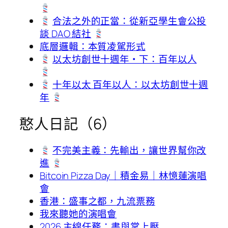
合法之外的正當：從新亞學生會公投
談 DAO 結社
底層邏輯：本質凌駕形式
以太坊創世十週年・下：百年以人
十年以太 百年以人：以太坊創世十週
年
憨人日記（6）
不完美主義：先輸出，讓世界幫你改
進
Bitcoin Pizza Day｜積金易｜林憶蓮演唱
會
香港：盛事之都，九流票務
我來聽她的演唱會
2026 主線任務：書與掌上壓