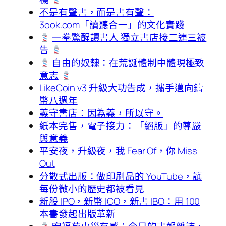
不是有聲書，而是書有聲：
3ook.com「讀聽合一」的文化實踐
一拳驚醒讀書人 獨立書店接二連三被
告
自由的奴隸：在荒誕體制中體現極致
意志
LikeCoin v3 升級大功告成，攜手邁向鑄
幣八週年
義守書店：因為義，所以守。
紙本完售，電子接力：「絕版」的尊嚴
與意義
平安夜，升級夜，我 Fear Of，你 Miss
Out
分散式出版：做印刷品的 YouTube，讓
每份微小的歷史都被看見
新股 IPO，新幣 ICO，新書 IBO：用 100
本書發起出版革新