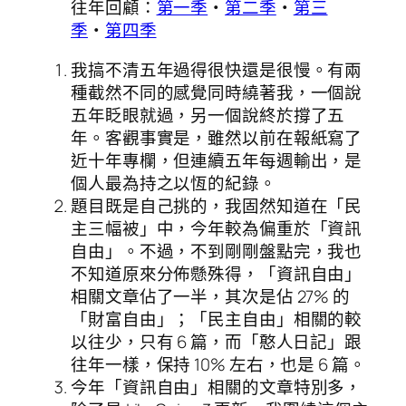
往年回顧：
第一季
・
第二季
・
第三
季
・
第四季
我搞不清五年過得很快還是很慢。有兩
種截然不同的感覺同時繞著我，一個說
五年眨眼就過，另一個說終於撐了五
年。客觀事實是，雖然以前在報紙寫了
近十年專欄，但連續五年每週輸出，是
個人最為持之以恆的紀錄。
題目既是自己挑的，我固然知道在「民
主三幅被」中，今年較為偏重於「資訊
自由」。不過，不到剛剛盤點完，我也
不知道原來分佈懸殊得，「資訊自由」
相關文章佔了一半，其次是佔 27% 的
「財富自由」；「民主自由」相關的較
以往少，只有 6 篇，而「憨人日記」跟
往年一樣，保持 10% 左右，也是 6 篇。
今年「資訊自由」相關的文章特別多，