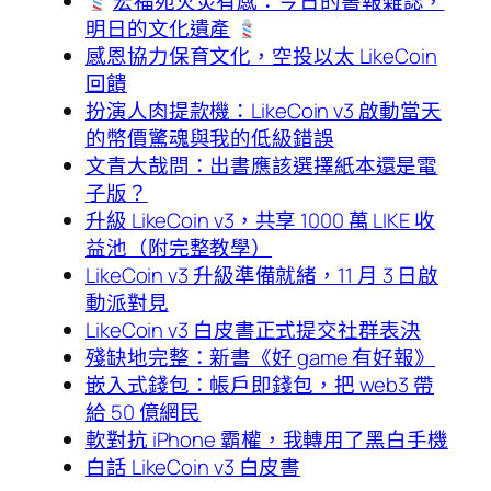
宏福苑火災有感：今日的書報雜誌，
明日的文化遺產
感恩協力保育文化，空投以太 LikeCoin
回饋
扮演人肉提款機：LikeCoin v3 啟動當天
的幣價驚魂與我的低級錯誤
文青大哉問：出書應該選擇紙本還是電
子版？
升級 LikeCoin v3，共享 1000 萬 LIKE 收
益池（附完整教學）
LikeCoin v3 升級準備就緒，11 月 3 日啟
動派對見
LikeCoin v3 白皮書正式提交社群表決
殘缺地完整：新書《好 game 有好報》
嵌入式錢包：帳戶即錢包，把 web3 帶
給 50 億網民
軟對抗 iPhone 霸權，我轉用了黑白手機
白話 LikeCoin v3 白皮書