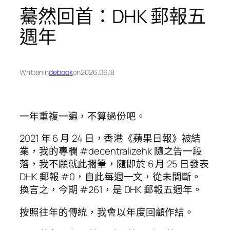
驀然回首：DHK 郵報五
週年
Written
in
debook
on
2026.06.18
一年重複一遍，不算過份吧。
2021 年 6 月 24 日，香港《蘋果日報》被結
業，我的專欄 #decentralizehk 隨之告一段
落，我不願就此擱筆，隨即於 6 月 25 日發表
DHK 郵報 #0，自此每週一文，從未間斷。
換言之，今期 #261，是 DHK 郵報五週年。
按照往年的傳統，我會以年度回顧作結。