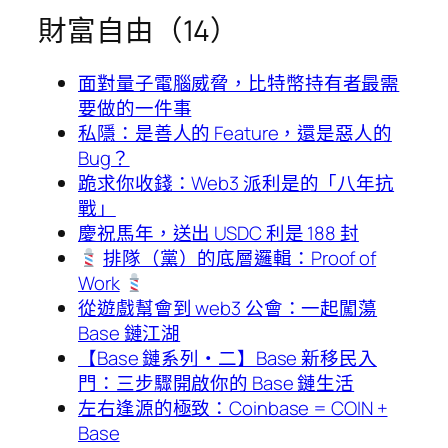
財富自由（14）
面對量子電腦威脅，比特幣持有者最需
要做的一件事
私隱：是善人的 Feature，還是惡人的
Bug？
跪求你收錢：Web3 派利是的「八年抗
戰」
慶祝馬年，送出 USDC 利是 188 封
排隊（黨）的底層邏輯：Proof of
Work
從遊戲幫會到 web3 公會：一起闖蕩
Base 鏈江湖
【Base 鏈系列・二】Base 新移民入
門：三步驟開啟你的 Base 鏈生活
左右逢源的極致：Coinbase = COIN +
Base