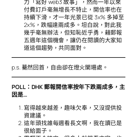
力「寫好 web3 故事」，然而一年以來
付費訂戶毫無增長不特止，開信率也在
持續下滑，才一年光景已從 3x% 多掉至
2x%，跌幅達兩成多。坦白說，對此我
幾乎毫無辦法，但知恥近乎勇，藉郵報
五週年這個機會，讓仍在閱讀的大家知
道這個趨勢，共同面對。
p.s. 驀然回首，自由卻在燈火闌珊處。
POLL：DHK 郵報開信率按年下跌兩成多，主
因是…
寫得越來越差，趣味欠奉，又沒提供投
資建議。
這年頭找誰每週看長文啊，我在讀已是
很給面子。