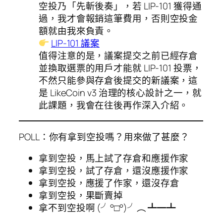
空投乃「先斬後奏」，若 LIP-101 獲得通
過，我才會報銷這筆費用，否則空投金
額就由我來負責。
LIP-101 議案
值得注意的是，議案提交之前已經存倉
並換取選票的用戶才能就 LIP-101 投票，
不然只能參與存倉後提交的新議案，這
是 LikeCoin v3 治理的核心設計之一，就
此課題，我會在往後再作深入介紹。
POLL：你有拿到空投嗎？用來做了甚麼？
拿到空投，馬上試了存倉和應援作家
拿到空投，試了存倉，還沒應援作家
拿到空投，應援了作家，還沒存倉
拿到空投，果斷賣掉
拿不到空投啊 (╯°□°)╯︵ ┻━┻