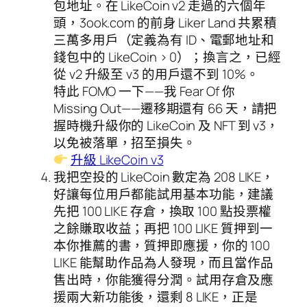
包地址。在 LikeCoin v2 走過的六個年
頭，3ook.com 的前身 Liker Land 共累積
三萬多用戶（定義為有 ID、電郵地址和
錢包中的 LikeCoin > 0）；換言之，已經
從 v2 升級至 v3 的用戶還不到 10%。
特此 FOMO 一下——我 Fear Of 你
Missing Out——遷移期還有 66 天，請把
握時機升級你的 LikeCoin 及 NFT 到 v3，
以免被落單，招至損失。
升級 LikeCoin v3
我把空投的 LikeCoin 數定為 208 LIKE，
好讓每位用戶都能試用基本功能，建議
先把 100 LIKE 存倉，換取 100 點投票權
之餘賺取收益；再把 100 LIKE 質押到一
本你推薦的書，質押即應援，你的 100
LIKE 能幫助作品為人發現，而且當作品
售出時，你能獲得分潤。試用存倉及應
援兩大新功能後，還剩 8 LIKE，正是