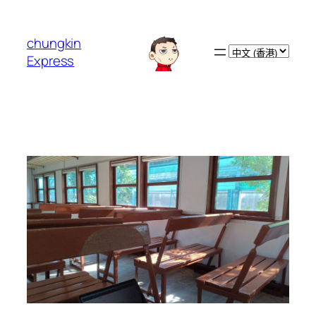
跳
至
chungkin
主
Choose
Express
要
a
內
language
容