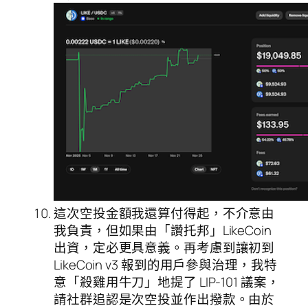
這次空投金額我還算付得起，不介意由
我負責，但如果由「讚托邦」LikeCoin
出資，定必更具意義。再考慮到讓初到
LikeCoin v3 報到的用戶參與治理，我特
意「殺雞用牛刀」地提了 LIP-101 議案，
請社群追認是次空投並作出撥款。由於