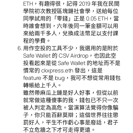
ETH，有趣得很，記得 2019 年我在民間
學院初次教授區塊鏈社會學，送給每位
同學試用的「零錢」正是 0.05 ETH，當
時誰會想到，六年後同一筆金額可以用
來給兩千多人，兌換成法幣足以支付課
程的學費。
用作空投的工具不少，我選用的是附於
Safe Wallet 的 CSV Airdrop，也因此空
投看起來是從 Safe Wallet 的地址而不是
慣常的 ckxpress.eth 發出，這是
feature 不是 bug，我可不想從常用錢包
轉帳給上千人。
雖然帶麻瓜上鏈是好人好事，但從以前
就常做這種傻事的我，錢包已不只一次
被人判定為高危。當演算法覺得你像騙
子，你只能百辭莫辯；這個世界往往懲
罰好人，平生不作虧心事是廢話，君子
不立危牆之下才可走得更遠。