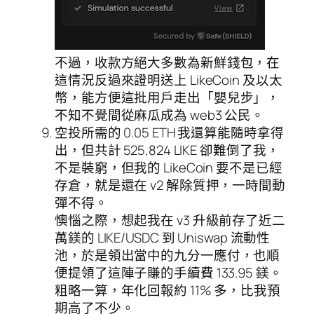
不過，收款方絕大多數為新鮮錢包，在
這情況反過來證明送上 LikeCoin 及以太
幣，能方便這批用戶走出「嬰兒步」，
不知不覺間從麻瓜成為 web3 公民。
空投所需的 0.05 ETH 我還算能隨時拿得
出，但共計 525,824 LIKE 卻難倒了我，
不是裝窮，但我的 LikeCoin 要不是已經
存倉，就是還在 v2 解除質押，一時間動
彈不得。
懊惱之際，想起我在 v3 升級前存了近二
萬鎂的 LIKE/USDC 到 Uniswap 流動性
池，於是領出當中的九分一應付，也順
便提領了這陣子賺的手續費 133.95 鎂。
粗略一算，年化回報約 11% 多，比我預
期高了不少。