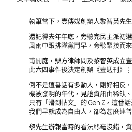
執筆當下，壹傳媒創辦人黎智英先
還記得去年年底，旁聽完民主派初選
風雨中跟排隊黨鬥早，旁聽緊接而
甫開庭，辯方律師問及黎智英成立
此六四事件後決定創辦《壹週刊》
倒不是這番話有多動人，剛好相反
機被發明的年代，見證資訊由稀缺
只有「滑到帖文」的 Gen Z，這
我們早就成為自由人，卻為甚麼連
黎先生辦報當時的看法絲毫沒錯，