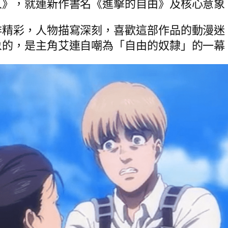
人》，就連新作書名《進擊的自由》及核心意象
排精彩，人物描寫深刻，喜歡這部作品的動漫迷
象的，是主角艾連自嘲為「自由的奴隸」的一幕