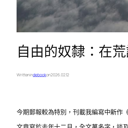
自由的奴隸：在荒
Written
in
debook
on
2026.02.12
今期郵報較為特別，刊載我編寫中新作
文章寫於去年十二月，全文萬多字，談