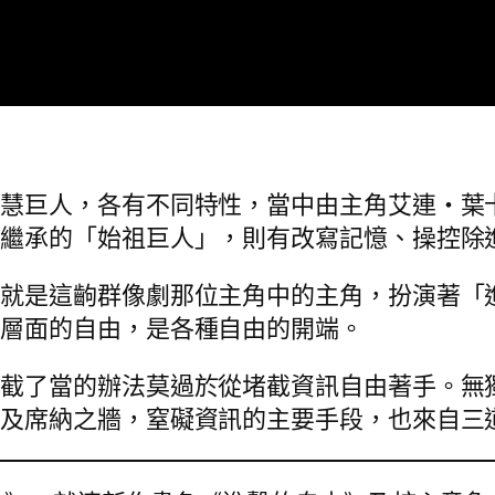
智慧巨人，各有不同特性，當中由主角艾連・葉
連繼承的「始祖巨人」，則有改寫記憶、操控除
由就是這齣群像劇那位主角中的主角，扮演著「
他層面的自由，是各種自由的開端。
直截了當的辦法莫過於從堵截資訊自由著手。無
牆及席納之牆，窒礙資訊的主要手段，也來自三