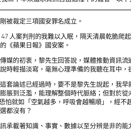
生剛被裁定三項國安罪名成立。
 47 人案判刑的我難以入眠，隔天清晨乾脆爬
來的《蘋果日報》國安案。
壹傳媒的初衷，黎先生回答說，媒體推動資訊流
；說時輕描淡寫，毫無心理準備的我聽在耳中，
，這套論述已經過時，要不是黎先生說起，我早
、膨脹到泛濫，能理解整個時代脈絡；但對於從
番話恐怕就如「空氣越多，呼吸會越暢順」，經
普選都沒有？
資訊承載著知識、事實、數據以至分辨是非的能