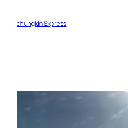
跳
至
主
chungkin Express
要
內
容