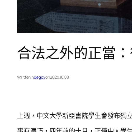
合法之外的正當：從
Written
in
degov
on
2025.10.08
上週，中文大學新亞書院學生會發布獨立註冊
事有湊巧，四年前的十月，正值中大學生會被