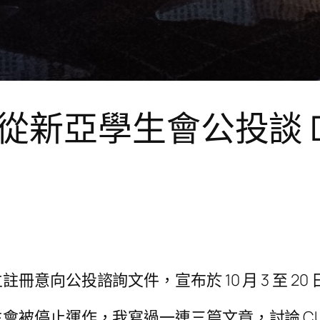
新亞學生會公投談 D
意向公投諮詢文件，宣布於 10 月 3 至 20
停止運作，我寫過一連三篇文章，討論 CUSU 