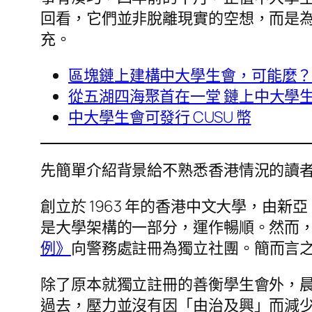
回看，它們並非脫離現實的空想，而是
充。
區塊鏈上建構中大學生會，可能麼？談 
從五湖四海聚首在一堂 鏈上中大學
中大學生會可發行 CUSU 幣
先簡單介紹背景給不熟悉香港情況的讀
創立於 1963 年的香港中文大學，
是大學架構的一部分，運作暢順。然而，
例》
向警務處註冊為獨立社團。簡而言
除了原本就獨立註冊的善衡學生會外，
過去，壓力並沒有因「由治及興」而減