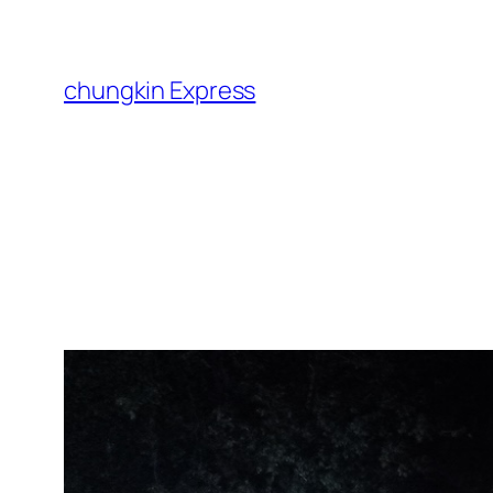
跳
至
主
chungkin Express
要
內
容