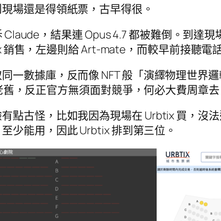
到現場還是得領紙票，古早得很。
Claude，結果連 Opus 4.7 都被難倒。
銷售，左邊則給 Art-mate，而較早前接聽電話的
同一數據庫，反而像 NFT 般「演繹物理世界
票系統老舊，反正官方無須面對競爭，何必大費周章
點古怪，比如我因為現場在 Urbtix 買，
能用，因此 Urbtix 排到第三位。