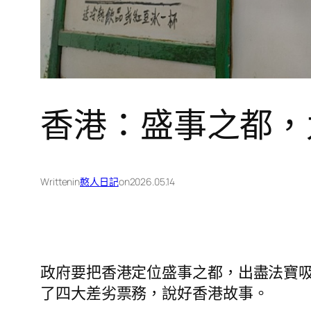
香港：盛事之都，
Written
in
憨人日記
on
2026.05.14
政府要把香港定位盛事之都，出盡法寶
了四大差劣票務，說好香港故事。