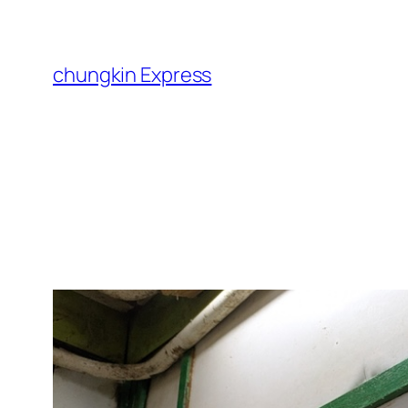
跳
至
主
chungkin Express
要
內
容