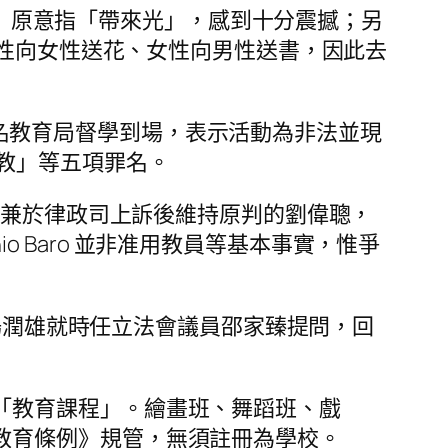
uz」原意指「帶來光」，感到十分震撼；另
男性向女性送花、女性向男性送書，因此去
，五名教育局督學到場，表示活動為非法並現
教」等五項罪名。
罪兼於律政司上訴後維持原判的劉偉聰，
io Baro 並非准用教員等基本事實，惟爭
長楊潤雄就時任立法會議員邵家臻提問，回
「教育課程」。繪畫班、舞蹈班、戲
教育條例》規管，無須註冊為學校。