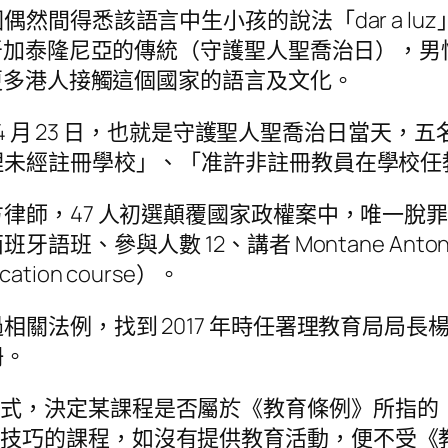
然間得悉該語言中生小孩的說法「dar a l
班牙加泰隆尼亞的傳統（守護聖人聖喬治日），
讓更多港人接觸這個國家的語言及文化。
 4 月 23 日，也就是守護聖人聖喬治日當天
理未經註冊學校」、「准許非註冊教員在學校任
律師，47 人初選顛覆國家政權案中，唯一脫
、參與人數 12、講者 Montane Anton
on course）。
相關法例，找到 2017 年時任署理教育局局
冊。
模式，決定某課程是否屬於《教育條例》所指的
或技巧的課程，如沒有提供教育活動，便不受《