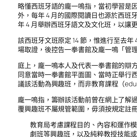
略懂西班牙語的龐一鳴指，當初學習是因偶
外，每年 4 月的國際閱讀日也源於西
年 4 月舉辦西班牙語文及文化班，以
該西班牙文班原定 14 節，惟進行至去年
場取證，後控告一拳書館及龐一鳴「管
庭上，龐一鳴本人及代表一拳書館的辯方
同意當時一拳書館平面圖、當時正舉行西班牙語班
議該活動為興趣班，而非教育課程（educati
龐一鳴指，籌辦該活動前曾在網上了解過
覆興趣班不屬規管範圍，毋須按規定註
教育局考慮課程目的、內容和運作
劇班等興趣班，以及純粹教授技能