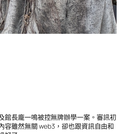
及館長龐一鳴被控無牌辦學一案。審訊初
容雖然無關 web3，卻也跟資訊自由和