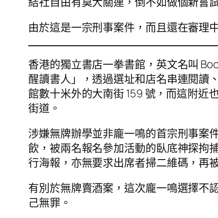
結社自由有莫大關連，倒不如做個新嘗
由於這是一宗刑事案件，而且還在審理
香港的獨立書店一拳書館，英文名叫 Book
醒讀書人」，透過選址和店名串連閱讀
館數十米外的大南街 159 號，而這
街道。
涉嫌無牌辦學並非龐一鳴的首宗刑事案件
飲，被兩名報名參加活動的臥底神探拘
行海報，亦無要求出席者掃二維碼，再被控
有別於無牌賣酒案，這次龐一鳴選擇不
己無罪。