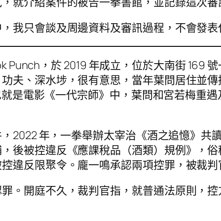
試，就介紹案件的被告一拳書館，並記錄這次審
中，我只會談及周邊資料及審訊過程，不會發表
 Punch，於 2019 年成立，位於大南街 1
、功夫、深水埗，很有意思，當年葉問居住並傳
附近也就是電影《一代宗師》中，葉問和宮若梅重
，2022 年，一拳舉辦太宰治《酒之追憶》共
捕，後被控違反《應課稅品（酒類）規例》，俗
違反限聚令。龐一鳴承認兩項控罪，被裁判官罰款 
認罪。開庭不久，裁判官指，就普通法原則，控