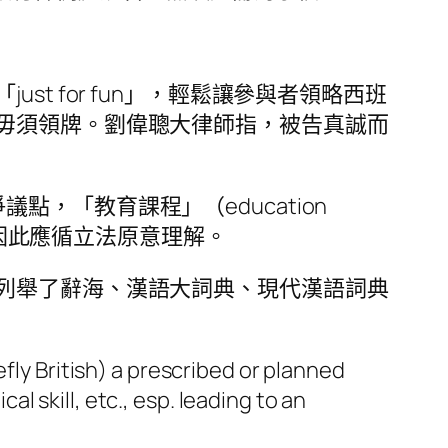
 for fun」，輕鬆讓參與者領略西班
毋須領牌。劉偉聰大律師指，被告真誠而
議點，「教育課程」（education
，因此應循立法原意理解。
列舉了辭海、漢語大詞典、現代漢語詞典
iefly British) a prescribed or planned
l skill, etc., esp. leading to an