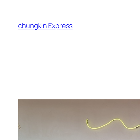
跳
至
主
chungkin Express
要
內
容