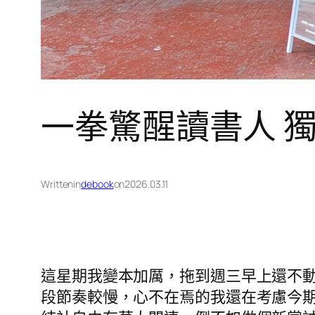
一拳驚醒讀書人 
Written
in
debook
on
2026.03.11
這星期我變本加厲，拖到週三早上還不
段節奏較慢，心不在焉的我還在考慮今期