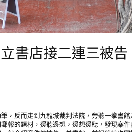
獨立書店接二連三被告
動筆，反而走到九龍城裁判法院，旁聽一拳書館
郵報的題材，邊聽邊想，邊想邊聽，發現案件內