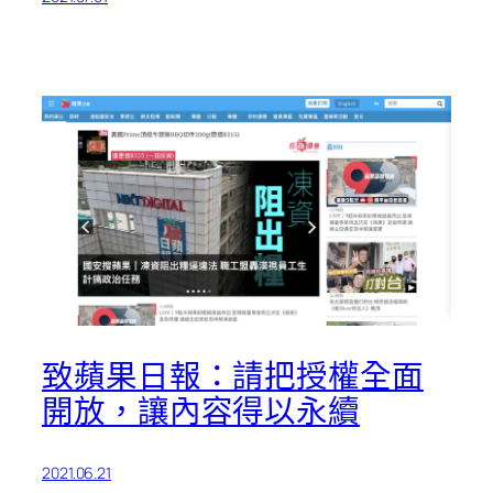
致蘋果日報：請把授權全面
開放，讓內容得以永續
2021.06.21