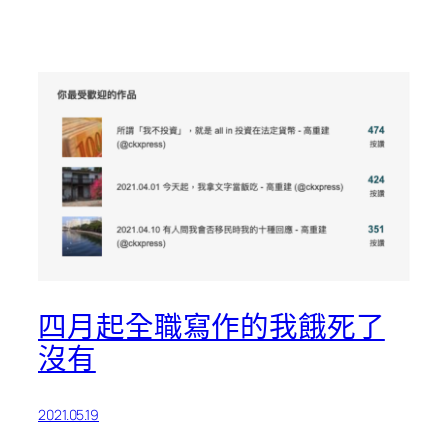
四月起全職寫作的我餓死了
沒有
2021.05.19