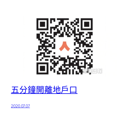
五分鐘開離地戶口
2020.07.07