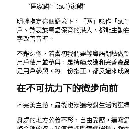
“區家麟”: “(au1)家麟”
明確指定這個語境下，「區」唸作「au1」
戶、熱衷於粵語保育的港人，都能主動
字改善音準。
不難想像，若當初我們要等粵語朗讀做
用戶使用並參與，是持續改進和完善產
是用戶參與，每一份指正，都反過來成
在不可抗力下的微步向前
不完美主義，最後也滲進我對生活的選
身處的地方公義不彰、自由受壓，連寫
條合理的路。我無意評斷這個選擇，然