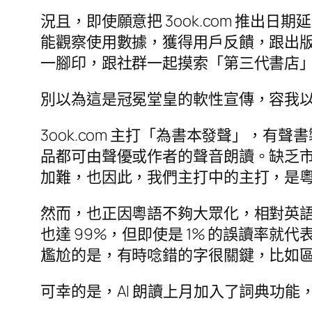
況且，即使願意把 3ook.com 推出
能觀察使用數據，獲得用戶反饋，跟出
一腳印，跟社群一起摸索「第三代書店
別以為這是冠冕堂皇的軟性宣傳，容我
3ook.com 主打「為書本發聲」，有聲
品都可由聲優或作者的聲音朗讀。缺乏
加難，也因此，我們主打中的主打，是
然而，也正因粵語不夠大眾化，相對英語和國
也達 99%，但即使是 1% 的誤讀率
尷尬的是，有時唸錯的字很關鍵，比如
可幸的是，AI 朗讀上月加入了詞典功