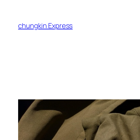
跳
至
主
chungkin Express
要
內
容