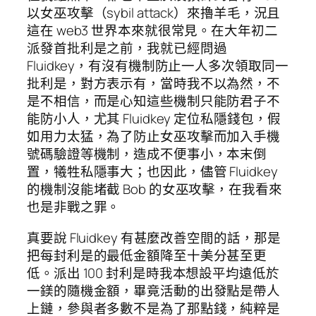
以女巫攻擊（sybil attack）來擼羊毛，況且
這在 web3 世界本來就很常見。在大年初二
派發首批利是之前，我就已經問過
Fluidkey，有沒有機制防止一人多次領取同一
批利是，對方表示有，當時我不以為然，不
是不相信，而是心知這些機制只能防君子不
能防小人，尤其 Fluidkey 定位私隱錢包，假
如用力太猛，為了防止女巫攻擊而加入手機
號碼驗證等機制，造成不便事小，本末倒
置，犧牲私隱事大；也因此，儘管 Fluidkey
的機制沒能堵截 Bob 的女巫攻擊，在我看來
也是非戰之罪。
真要說 Fluidkey 有甚麼改善空間的話，那是
把每封利是的最低金額降至十美分甚至更
低。派出 100 封利是時我本想設平均遠低於
一鎂的隨機金額，畢竟活動的出發點是帶人
上鏈，參與者多數不是為了那點錢，純粹是