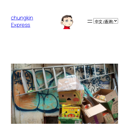
跳
至
chungkin
主
Choose
Express
要
a
內
language
容