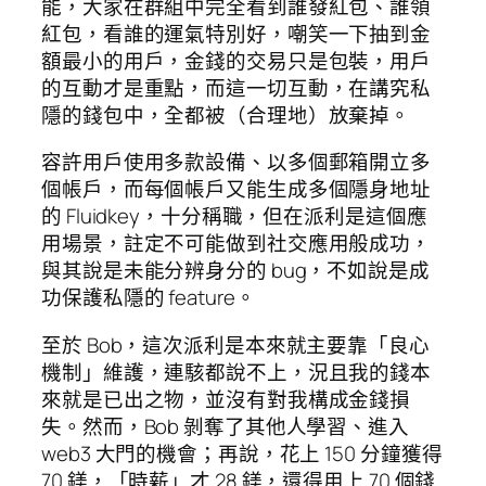
能，大家在群組中完全看到誰發紅包、誰領
紅包，看誰的運氣特別好，嘲笑一下抽到金
額最小的用戶，金錢的交易只是包裝，用戶
的互動才是重點，而這一切互動，在講究私
隱的錢包中，全都被（合理地）放棄掉。
容許用戶使用多款設備、以多個郵箱開立多
個帳戶，而每個帳戶又能生成多個隱身地址
的 Fluidkey，十分稱職，但在派利是這個應
用場景，註定不可能做到社交應用般成功，
與其說是未能分辨身分的 bug，不如說是成
功保護私隱的 feature。
至於 Bob，這次派利是本來就主要靠「良心
機制」維護，連駭都說不上，況且我的錢本
來就是已出之物，並沒有對我構成金錢損
失。然而，Bob 剝奪了其他人學習、進入
web3 大門的機會；再說，花上 150 分鐘獲得
70 鎂，「時薪」才 28 鎂，還得用上 70 個錢