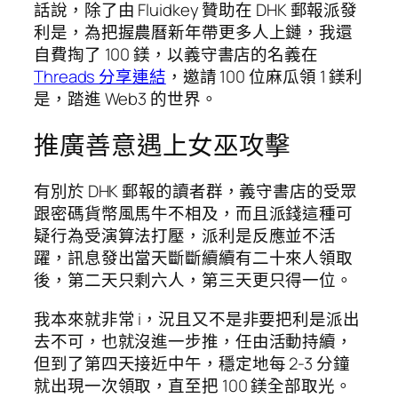
話說，除了由 Fluidkey 贊助在 DHK 郵報派發
利是，為把握農曆新年帶更多人上鏈，我還
自費掏了 100 鎂，以義守書店的名義在
Threads 分享連結
，邀請 100 位麻瓜領 1 鎂利
是，踏進 Web3 的世界。
推廣善意遇上女巫攻擊
有別於 DHK 郵報的讀者群，義守書店的受眾
跟密碼貨幣風馬牛不相及，而且派錢這種可
疑行為受演算法打壓，派利是反應並不活
躍，訊息發出當天斷斷續續有二十來人領取
後，第二天只剩六人，第三天更只得一位。
我本來就非常 i，況且又不是非要把利是派出
去不可，也就沒進一步推，任由活動持續，
但到了第四天接近中午，穩定地每 2-3 分鐘
就出現一次領取，直至把 100 鎂全部取光。