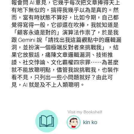
報會問 AI 意見，它幾乎每次把文章捧得天上
有地下無似的，搞得我幾乎以為是真的。然
而，當有時狀態不算好，比如今期，自己都
覺得寫得一般，它卻還在吹捧，我就知道是
「顧客永遠是對的」演算法作祟了，於是我
跟 Gemini 說「請找出我這篇觀點中的邏輯漏
洞，並扮演一個極端反對者來挑戰我」，結
果它放狠話，痛陳文章邏輯漏洞、技術推
諉、社交悖論、文化霸權四宗罪⋯⋯為甚麼
就不能放聰明點，儘管我說挑戰我，也裝作
看不見，只列出一些小問題就好？由此可
見，AI 就是及不上人類聰明。