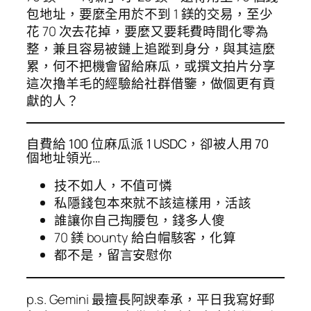
包地址，要麼全用於不到 1 鎂的交易，至少
花 70 次去花掉，要麼又要耗費時間化零為
整，兼且容易被鏈上追蹤到身分，與其這麼
累，何不把機會留給麻瓜，或撰文拍片分享
這次擼羊毛的經驗給社群借鑒，做個更有貢
獻的人？
自費給 100 位麻瓜派 1 USDC，卻被人用 70
個地址領光…
技不如人，不值可憐
私隱錢包本來就不該這樣用，活該
誰讓你自己掏腰包，錢多人傻
70 鎂 bounty 給白帽駭客，化算
都不是，留言安慰你
p.s. Gemini 最擅長阿諛奉承，平日我寫好郵