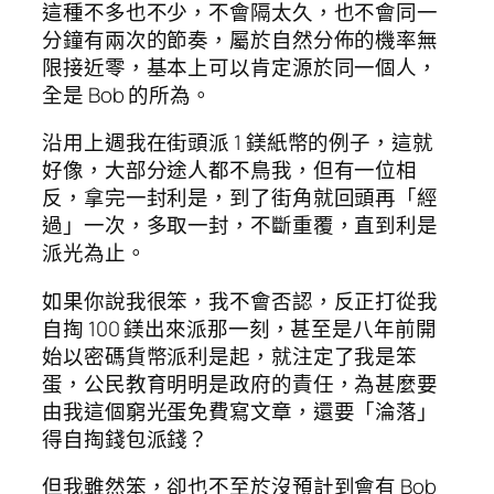
這種不多也不少，不會隔太久，也不會同一
分鐘有兩次的節奏，屬於自然分佈的機率無
限接近零，基本上可以肯定源於同一個人，
全是 Bob 的所為。
沿用上週我在街頭派 1 鎂紙幣的例子，這就
好像，大部分途人都不鳥我，但有一位相
反，拿完一封利是，到了街角就回頭再「經
過」一次，多取一封，不斷重覆，直到利是
派光為止。
如果你說我很笨，我不會否認，反正打從我
自掏 100 鎂出來派那一刻，甚至是八年前開
始以密碼貨幣派利是起，就注定了我是笨
蛋，公民教育明明是政府的責任，為甚麼要
由我這個窮光蛋免費寫文章，還要「淪落」
得自掏錢包派錢？
但我雖然笨，卻也不至於沒預計到會有 Bob