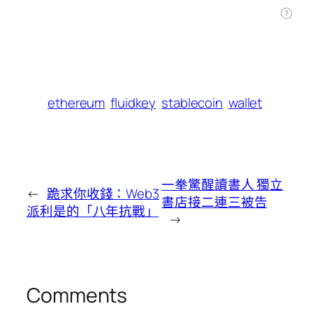
ethereum
fluidkey
stablecoin
wallet
一拳驚醒讀書人 獨立
←
跪求你收錢：Web3
書店接二連三被告
派利是的「八年抗戰」
→
Comments