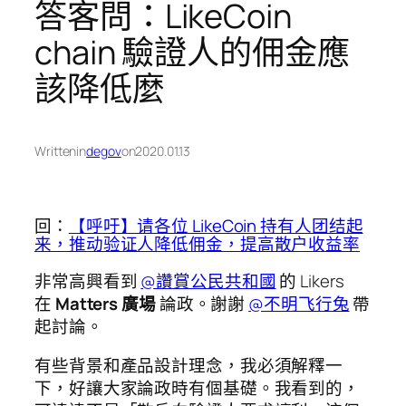
答客問：LikeCoin
chain 驗證人的佣金應
該降低麼
Written
in
degov
on
2020.01.13
回：
【呼吁】请各位 LikeCoin 持有人团结起
来，推动验证人降低佣金，提高散户收益率
非常高興看到
@讚賞公民共和國
的 Likers
在
Matters 廣場
論政。謝謝
@不明飞行兔
帶
起討論。
有些背景和產品設計理念，我必須解釋一
下，好讓大家論政時有個基礎。我看到的，