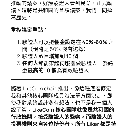
推動的議案，好讓驗證人看到民意，正式動
議。這將是共和國的首項議案，我們一同撰
寫歷史。
重複議案重點：
驗證人可以把
佣金設定在 40%-60%
之
間（現時是 50% 沒有選擇）
驗證人數目
增加到 10 個
任何人
都能架起伺服器做驗證人，委託
數
最高的 10 個
為有效驗證人
隨著 LikeCoin chain 推出，像這種底層修定
我和其他核心團隊成員沒法單方面決定，即
使我對系統設計多有想法，也不是我一個人
說了算。
LikeCoin 核心團隊就像是共和國的
行政機關，接受驗證人的監察，而驗證人的
投票權則來自各位持份者。所有 Liker 都是持