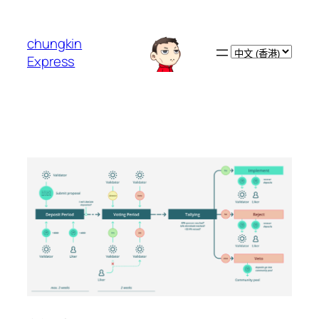
跳
至
chungkin
主
Choose
Express
要
a
內
language
容