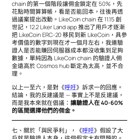
chain 的第一個階段讓佣金鎖定在 50%，先
花點時間算算帳，看是否能回本，往後再透
過議案提出改動。LikeCoin chain 在 11.15 創
世記，12.2 Liker Land app 推出了用戶才逐漸
把 LikeCoin ERC-20 移民到新 LikeCoin，具參
考價值的數字到現在才一個月左右，我連驗
證人是否能賺回伺服器成本都沒收集到足夠
數據，單純因為 LikeCoin chain 的驗證人佣
金遠高於 Cosmos hub 斷定為太高，並不合
理。
以上一至六，是對《
呼吁
》訴求一的回應。
結論，我的反建議是 — 事實上不是反建議，
而是我本來就在倡議：
讓驗證人在 40-60%
的區間選擇他們的佣金。
七、關於「與民爭利」，《
呼吁
》假設了大
戶就是驗證人本身，這個假定大有問題的。