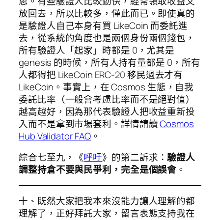
思。有些驗證人比較勤快，經常領取收益又
放回去，所以比較多，僅此而已。即使真的
是驗證人自己本身有買 LikeCoin 而委託進
去，從系統的角度也是兩個身份兩個錢包，
所有驗證人「起家」時都是 0，尤其是
genesis 的時候，所有人持有量都是 0，所有
人都得把 LikeCoin ERC-20 移民過去才有
LikeCoin。事實上，在 Cosmos 生態，自我
委託比率（一般會考慮比率而不是絕對值）
越高越好，因為那代表驗證人把收益重新投
入而不是拿到市場套利。詳情請讀
Cosmos
Hub Validator FAQ
。
綜合七至九，《
呼吁
》的第二訴求：
驗證人
調整持倉不要與民爭利，完全是個誤會
。
十、既然大家把我本來沒能力讓人理解的都
理解了，正好拜託大家，留言表態支持我在