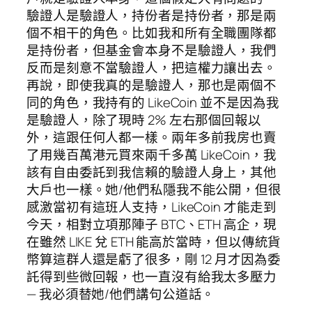
驗證人是驗證人，持份者是持份者，那是兩
個不相干的角色。比如我和所有全職團隊都
是持份者，但基金會本身不是驗證人，我們
反而是刻意不當驗證人，把這權力讓出去。
再說，即使我真的是驗證人，那也是兩個不
同的角色，我持有的 LikeCoin 並不是因為我
是驗證人，除了現時 2% 左右那個回報以
外，這跟任何人都一樣。兩年多前我房也賣
了用幾百萬港元買來兩千多萬 LikeCoin，我
該有自由委託到我信賴的驗證人身上，其他
大戶也一樣。她/他們私隱我不能公開，但很
感激當初有這班人支持，LikeCoin 才能走到
今天，相對立項那陣子 BTC、ETH 高企，現
在雖然 LIKE 兌 ETH 能高於當時，但以傳統貨
幣算這群人還是虧了很多，剛 12 月才因為委
託得到些微回報，也一直沒有給我太多壓力
— 我必須替她/他們講句公道話。