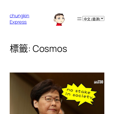
跳
至
chungkin
主
Choose
Express
要
a
內
language
容
標籤:
Cosmos