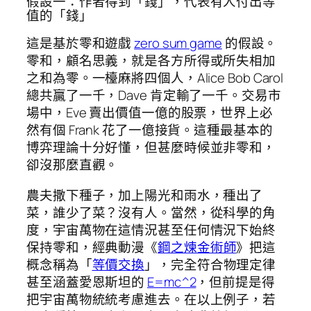
假設一：作者得到「錢」，代表有人付出等
值的「錢」
這是基於零和遊戲
zero sum game
的假設。
零和，顧名思義，就是各方所得或所失相加
之和為零。一檯麻將四個人，Alice Bob Carol
總共贏了一千，Dave 肯定輸了一千。交易市
場中，Eve 賣出價值一億的股票，世界上必
然有個 Frank 花了一億接貨。這種最基本的
博弈理論十分好懂，但甚麼時候並非零和，
卻沒那麼直觀。
農夫撒下種子，加上陽光和雨水，種出了
菜，誰少了菜？沒有人。當然，從科學的角
度，宇宙萬物在這情況甚至任何情況下始終
保持零和，經典動漫《
鋼之煉金術師
》把這
概念稱為「
等價交換
」，完全符合物理定律
甚至涵蓋愛恩斯坦的
E=mc^2
，但前提是得
把宇宙萬物統統考慮進去。在以上例子，若