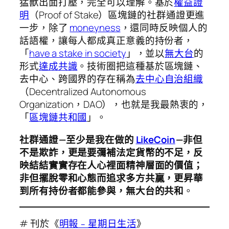
猛獸出面打壓，完全可以理解。基於
權益證
明
（Proof of Stake）區塊鏈的社群通證更進
一步，除了
moneyness
，還同時反映個人的
話語權，讓每人都成真正意義的持份者，
「
have a stake in society
」，並以
無大台
的
形式
達成共識
。技術圈把這種基於區塊鏈、
去中心、跨國界的存在稱為
去中心自治組織
（Decentralized Autonomous
Organization，DAO），也就是我最熱衷的，
「
區塊鏈共和國
」。
社群通證 — 至少是我在做的
LikeCoin
— 非但
不是欺詐，更是要彌補法定貨幣的不足，反
映結結實實存在人心裡面精神層面的價值；
非但擺脫零和心態而追求多方共贏，更昇華
到所有持份者都能參與，無大台的共和
。
# 刊於《
明報﹣星期日生活
》