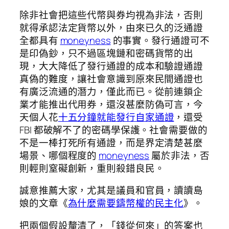
除非社會把這些代幣與券均視為非法，否則
就得承認法定貨幣以外，由來已久的泛通證
全都具有
moneyness
的事實。發行通證可不
是印偽鈔，只不過區塊鏈和密碼貨幣的出
現，大大降低了發行通證的成本和驗證通證
真偽的難度，讓社會意識到原來民間通證也
有廣泛流通的潛力，僅此而已。從前連鎖企
業才能推出代用券，還沒甚麼防偽可言，今
天個人花
十五分鐘就能發行自家通證
，還受
FBI 都破解不了的密碼學保護。社會需要做的
不是一棒打死所有通證，而是界定清楚甚麼
場景、哪個程度的
moneyness
屬於非法，否
則輕則窒礙創新，重則殺錯良民。
誠意推薦大家，尤其是議員和官員，讀讀島
娘的文章《
為什麼需要鑄幣權的民主化
》。
把兩個假設釐清了，「錢從何來」的答案也