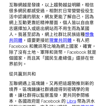
互聯網越是發達，以上趨勢越益明顯，相信
很多網民都感受過，相對於日常營營役役生
活中認識的朋友，網友更能了解自己，因為
網上互動更靠近精神層面，個人皆以自由意
志選擇加入或退出網站而不用生而為某國
人。我甚至認為，網上社群比民族這種
想像
共同體
，還要更接近
現實共同體
。有人把
Facebook 和騰訊等比喻為網上國家，確實，
除了沒有土地、軍隊和貨幣，Facebook 就是
個國家，而且其「國民生產總值」還排在世
界前列。
從共贏到共和
互聯網遇上區塊鏈，又再把這趨勢推到新的
境界。區塊鏈讓社群通證得到密碼學的背
書，讓社群得以監察濫發，更共同參閱帳
本，各國政府是 Facebook 的
Libra
幣為洪水