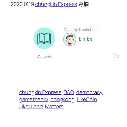
2020.01.19
chungkin Express
專欄
chungkin Express
DAO
democracy
gametheory
hongkong
LikeCoin
Liker Land
Matters