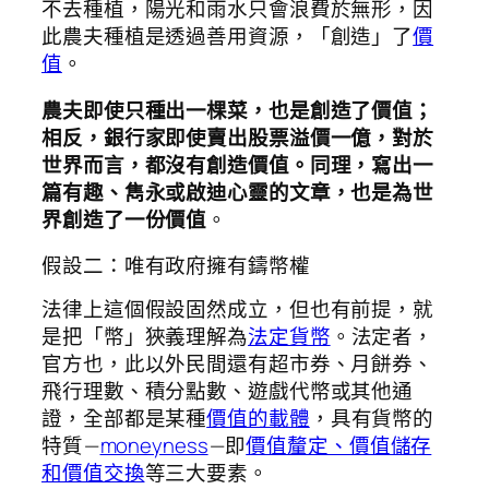
不去種植，陽光和雨水只會浪費於無形，因
此農夫種植是透過善用資源，「創造」了
價
值
。
農夫即使只種出一棵菜，也是創造了價值；
相反，銀行家即使賣出股票溢價一億，對於
世界而言，都沒有創造價值。同理，寫出一
篇有趣、雋永或啟迪心靈的文章，也是為世
界創造了一份價值
。
假設二：唯有政府擁有鑄幣權
法律上這個假設固然成立，但也有前提，就
是把「幣」狹義理解為
法定貨幣
。法定者，
官方也，此以外民間還有超市券、月餅券、
飛行理數、積分點數、遊戲代幣或其他通
證，全部都是某種
價值的載體
，具有貨幣的
特質 —
moneyness
— 即
價值釐定、價值儲存
和價值交換
等三大要素。