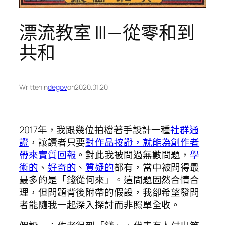
漂流教室 III — 從零和到
共和
Written
in
degov
on
2020.01.20
2017年，我跟幾位拍檔著手設計一種
社群通
證
，讓讀者只要
對作品按讚，就能為創作者
帶來實質回報
。對此我被問過無數問題，
學
術的
、
好奇的
、
質疑的
都有，當中被問得最
最多的是「錢從何來」。這問題固然合情合
理，但問題背後附帶的假設，我卻希望發問
者能隨我一起深入探討而非照單全收。