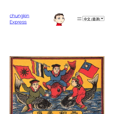
跳
至
chungkin
主
Choose
Express
要
a
內
language
容