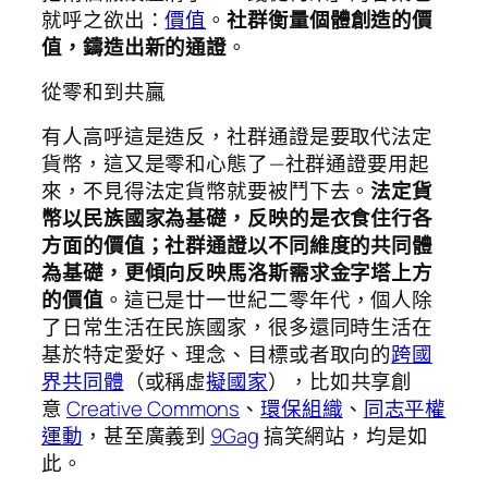
就呼之欲出：
價值
。
社群衡量個體創造的價
值，鑄造出新的通證
。
從零和到共贏
有人高呼這是造反，社群通證是要取代法定
貨幣，這又是零和心態了 — 社群通證要用起
來，不見得法定貨幣就要被鬥下去。
法定貨
幣以民族國家為基礎，反映的是衣食住行各
方面的價值；社群通證以不同維度的共同體
為基礎，更傾向反映馬洛斯需求金字塔上方
的價值
。這已是廿一世紀二零年代，個人除
了日常生活在民族國家，很多還同時生活在
基於特定愛好、理念、目標或者取向的
跨國
界共同體
（或稱虛
擬國家
），比如共享創
意
Creative Commons
、
環保組織
、
同志平權
運動
，甚至廣義到
9Gag
搞笑網站，均是如
此。