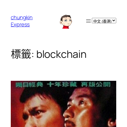
跳
至
chungkin
主
Choose
Express
要
a
內
language
容
標籤:
blockchain