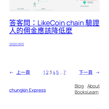
答客問：LikeCoin chain 驗證
人的佣金應該降低麼
2020.01.13
←
上一頁
1
2
3
4
5
…
7
下一頁
→
Blog
About
chungkin Express
Books
Learn