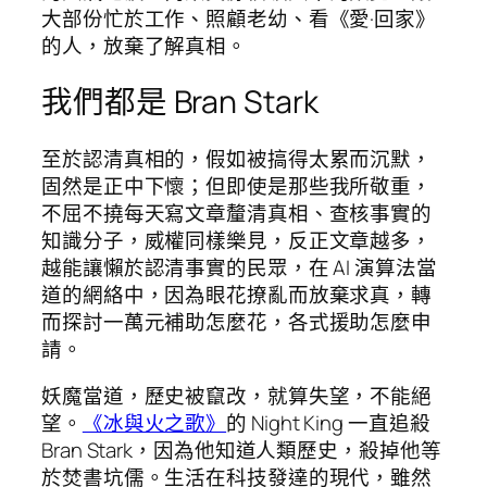
大部份忙於工作、照顧老幼、看《愛·回家》
的人，放棄了解真相。
我們都是 Bran Stark
至於認清真相的，假如被搞得太累而沉默，
固然是正中下懷；但即使是那些我所敬重，
不屈不撓每天寫文章釐清真相、查核事實的
知識分子，威權同樣樂見，反正文章越多，
越能讓懶於認清事實的民眾，在 AI 演算法當
道的網絡中，因為眼花撩亂而放棄求真，轉
而探討一萬元補助怎麼花，各式援助怎麼申
請。
妖魔當道，歷史被竄改，就算失望，不能絕
望。
《冰與火之歌》
的 Night King 一直追殺
Bran Stark，因為他知道人類歷史，殺掉他等
於焚書坑儒。生活在科技發達的現代，雖然