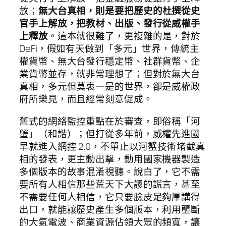
放；
無大台真相，則是要把歷史的杜撰從史
官手上解放，把教材、出版、發行從威權手
上釋放
。這本就很難了，更複雜的是，對於
DeFi，假如有天做到「多元」世界，傳統主
權貨幣、無大台發行穩定幣、社群貨幣、企
業貨幣並存，就非常理想了；但對於無大台
真相，多元但莫衷一是的世界，卻是威權政
府所樂見，而且經常刻意促成。
舊式的網絡監控重點在於審查，即俗稱「河
蟹」（和諧）；但打從多年前，威權先進國
早就進入網控 2.0，不單止以河蟹技術堵截真
相的發表，更主動出擊，動用國家機器製造
多個版本的故事混淆視聽。說白了，它不需
要所有人相信那些荒天下大謬的謊言，甚至
不需要任何人相信，它只要臉皮足夠厚講得
出口，就能讓歷史產生多個版本，利用壟斷
的大氣電波、商業資源佔領大眾的頻寬，讓