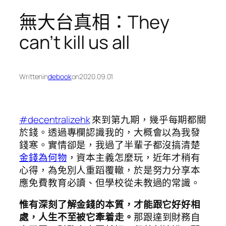
無大台真相：They
can’t kill us all
Written
in
debook
on
2020.09.01
#decentralizehk
來到第九期，幾乎每期都關
於錢。透過專欄認識我的，大概會以為我發
錢寒。實情卻是，我過了半輩子都沒搞清楚
金錢為何物
，資本主義怎麼玩，近年才稍有
心得，為免別人重蹈覆轍，於是努力分享本
應免費教育必讀、但學校從未教過的常識。
惟有深刻了解金錢的本質，才能跟它好好相
處，人生不至被它牽着走。
那跟達到財務自