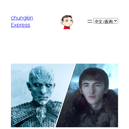
跳
至
chungkin
主
Choose
Express
要
a
內
language
容