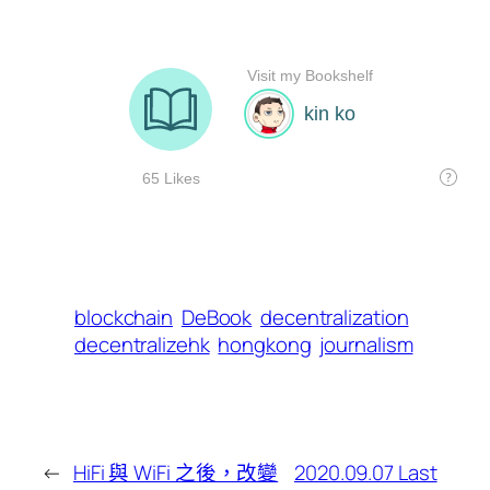
blockchain
DeBook
decentralization
decentralizehk
hongkong
journalism
←
HiFi 與 WiFi 之後，改變
2020.09.07 Last