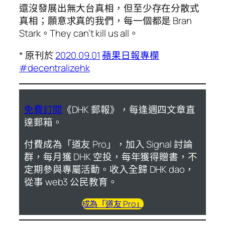
還沒發展出無大台真相，但至少存在分散式
真相；願意求真的我們，每一個都是 Bran
Stark。They can’t kill us all。
* 原刊於
2020.09.01
蘋果日報專欄
#decentralizehk
免費訂閱
《DHK 郵報》，每逢週四文章直
達郵箱。
付費成為「道友 Pro」，加入 Signal 討論
群，每月獲 DHK 空投，每年獲得贈書，不
定期參與專屬活動。收入全歸 DHK dao，
從事 web3 公民教育。
成為「道友 Pro」