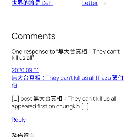
世界的將是 DeFi
Letter
→
Comments
One response to “無大台真相：They can’t
kill us all”
2020.09.01
無大台真相：They can’t kill us all | Pazu 薯伯
伯
[…] post 無大台真相：They can’t kill us all
appeared first on chungkin […]
Reply
發佈留言