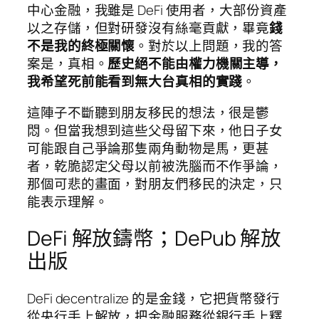
中心金融，我雖是 DeFi 使用者，大部份資產
以之存儲，但對研發沒有絲毫貢獻，畢竟
錢
不是我的終極關懷
。對於以上問題，我的答
案是，真相。
歷史絕不能由權力機關主導，
我希望死前能看到無大台真相的實踐
。
這陣子不斷聽到朋友移民的想法，很是鬱
悶。但當我想到這些父母留下來，他日子女
可能跟自己爭論那隻兩角動物是馬，更甚
者，乾脆認定父母以前被洗腦而不作爭論，
那個可悲的畫面，對朋友們移民的決定，只
能表示理解。
DeFi 解放鑄幣；DePub 解放
出版
DeFi decentralize 的是金錢，它把貨幣發行
從央行手上解放，把金融服務從銀行手上釋