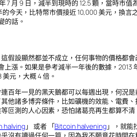
 年 7 月 9 日，減半到現時的 12.5 顆，當時
的今天，比特幣市價接近 10,000 美元，換言之挖
變的話。
，這假設顯然都並不成立，任何事物的價格都會
會上漲。如果是參考減半一年後的數據，2013 年
8 美元，大概 4 倍。
會連百年一見的黑天鵝都可以每週出現，何況是
了其他諸多博弈條件，比如礦機的效能、電費、
盤等叵測的人心因素，恐怕諸葛亮再生都算不清
n halving
」 或者 「
Bitcoin halvening
」，就能
幾乎沒有讀過任何一篇，因為我不願意花時間在