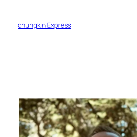
跳
至
主
chungkin Express
要
內
容