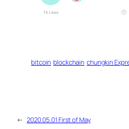
bitcoin
blockchain
chungkin Expr
←
2020.05.01 First of May