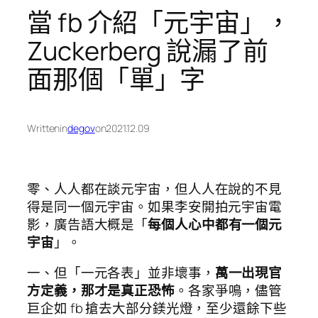
當 fb 介紹「元宇宙」，
Zuckerberg 說漏了前
面那個「單」字
Written
in
degov
on
2021.12.09
零、人人都在談元宇宙，但人人在說的不見
得是同一個元宇宙。如果李安開拍元宇宙電
影，廣告語大概是「
每個人心中都有一個元
宇宙
」。
一、但「一元各表」並非壞事，
萬一出現官
方定義，那才是真正恐怖
。各家爭鳴，儘管
巨企如 fb 搶去大部分鎂光燈，至少還餘下些