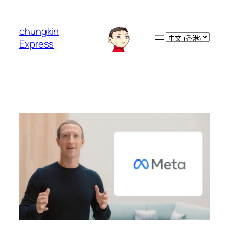
跳
至
chungkin
主
Choose
Express
要
a
內
language
容