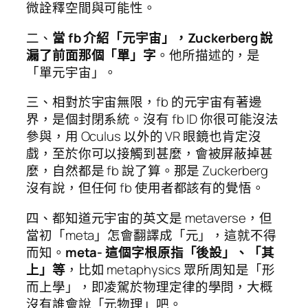
微詮釋空間與可能性。
二、
當 fb 介紹「元宇宙」，Zuckerberg 說
漏了前面那個「單」字
。他所描述的，是
「單元宇宙」。
三、相對於宇宙無限，fb 的元宇宙有著邊
界，是個封閉系統。沒有 fb ID 你很可能沒法
參與，用 Oculus 以外的 VR 眼鏡也肯定沒
戲，至於你可以接觸到甚麼，會被屏蔽掉甚
麼，自然都是 fb 說了算。那是 Zuckerberg
沒有說，但任何 fb 使用者都該有的覺悟。
四、都知道元宇宙的英文是 metaverse，但
當初「meta」怎會翻譯成「元」，這就不得
而知。
meta- 這個字根原指「後設」、「其
上」等
，比如 metaphysics 眾所周知是「形
而上學」，即凌駕於物理定律的學問，大概
沒有誰會說「元物理」吧。