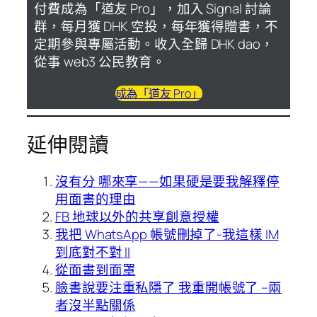
付費成為「道友 Pro」，加入 Signal 討論
群，每月獲 DHK 空投，每年獲得贈書，不
定期參與專屬活動。收入全歸 DHK dao，
從事 web3 公民教育。
成為「道友 Pro」
延伸閱讀
沒有分 哪來享— — 如果硬是要我解釋停
用面書的理由
FB 地球以外的共享創意授權
我把 WhatsApp 帳號刪掉了-我這樣 IM
到底對不對 II
從面書到面罩
臉書說要注重私隱了 我重開帳號了 –兩
者沒半點關係