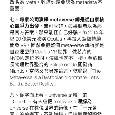
改名為 Meta，難道你還會認為 metadata 不
重要？
七、
每家公司演繹 metaverse 總是從自家核
心競爭力出發
，無可厚非，如果聽者以為那
是官方答案，那只能怪自己好騙。fb 2014 年
以 20 億美元收購 Oculus，再投入鉅額持續
開發 VR，固然會把整個 metaverse 說得就是
自家運營的 Oculus VR 世界。做芯片的
NVIDIA 定位不同，演繹也就不一樣。至於擅
長物理世界整合的 Pokemon Go 開發商
Niantic，當然又會另闢論述，乾脆說「The
Metaverse is a Dystopian Nightmare. Let’s
Build a Better Reality
.
」
八、從字面上看，universe 是唯一的
（uni-）。有人會把 metaverse 理解為
universe 在數位世界的鏡像，在「一元各
表」的前提下，不能說錯，但這種理解顯然