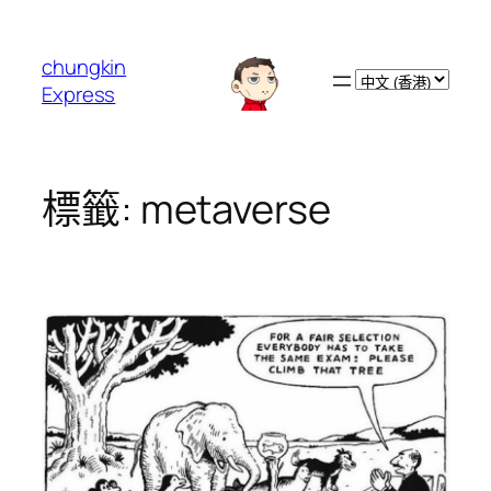
跳
至
chungkin
主
Choose
Express
要
a
內
language
容
標籤:
metaverse