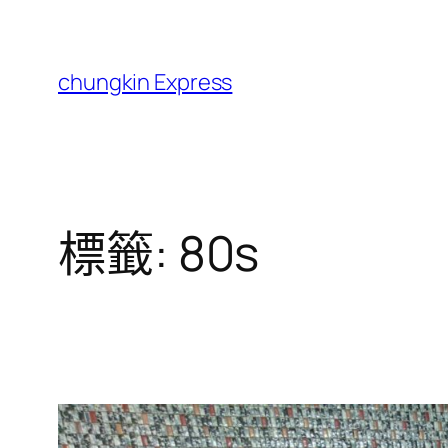
跳
至
主
chungkin Express
要
內
容
標籤:
80s