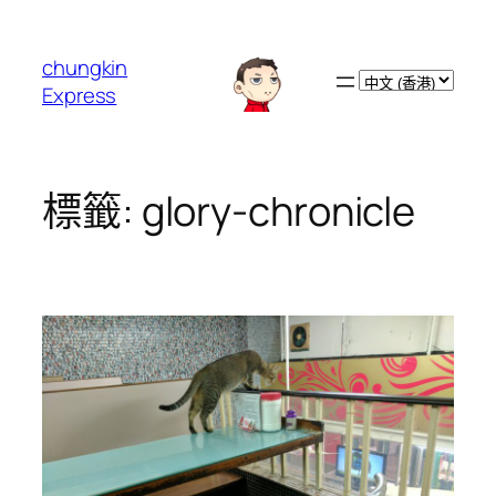
跳
至
chungkin
主
Choose
Express
要
a
內
language
容
標籤:
glory-chronicle