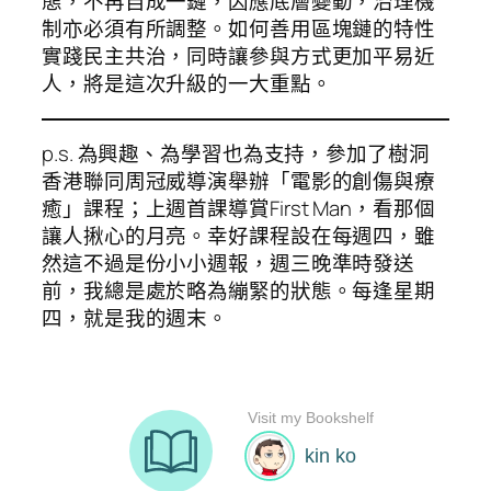
態，不再自成一鏈，因應底層變動，治理機
制亦必須有所調整。如何善用區塊鏈的特性
實踐民主共治，同時讓參與方式更加平易近
人，將是這次升級的一大重點。
p.s. 為興趣、為學習也為支持，參加了樹洞
香港聯同周冠威導演舉辦「電影的創傷與療
癒」課程；上週首課導賞
First Man
，看那個
讓人揪心的月亮。幸好課程設在每週四，雖
然這不過是份小小週報，週三晚準時發送
前，我總是處於略為繃緊的狀態。每逢星期
四，就是我的週末。