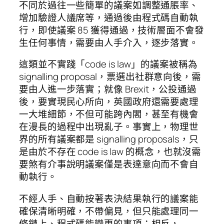
不同於過往一些簡單的議案如調整通脹率、
增加驗證人議席等，通過後由程式碼自動執
行，即使議案 85 獲得通過，技術層面不會發
生任何事情，需要由人手介入，逐步落實。
這類並不實踐「code is law」的議案被稱為
signalling proposal，票選出社群意向後，需
要由人進一步落實；就像 Brexit，公投通過
後，要實現民心所向，英國政府還需要處理
一大堆細節，不但可能跨內閣，甚至有機會
在漫長的過程中出現亂子。事實上，物理世
界的所有議案都是 signalling proposals，只
是由於不存在 code is law 的概念，也就沒需
要煞有介事說明議案僅是表達意向而不會自
動執行。
不經人手、自動按著表決結果執行的議案能
確保清晰明確，不帶偏見，但只能處理同一
條鏈上、程式碼能變更的事項；相反，