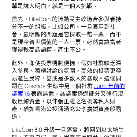
單是讓人明白，就是一個大挑戰。
首先，LikeCoin 的流動民主較適合參與者持
分不一的組織，比如公司。一旦套用到社
會，最明顯的問題是它採取一幣一票，而不
是現今普世價值的一人一票，必然會讓富者
獲得較高話語權，產生不公。
此外，即使投票機制便捷，假如社群缺乏深
入參與、積極討論的氛圍，高效的投票更容
易產生民粹，甚或是多數人的暴政。這個問
題在 Cosmos 生態中另一個社群
Juno 年前的
議案 16
表露無遺，該議案透過硬分叉強行沒
收巨鯨資金，以伸張正義之名剝奪私人財
產，猶如香港公投通過充公李嘉誠資產般霸
道。
LikeCoin 3.0 升級一旦落實，將回到以太坊生