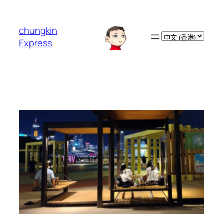
跳
至
chungkin
主
Choose
Express
要
a
內
language
容