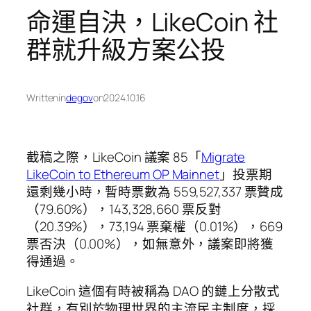
命運自決，LikeCoin 社
群就升級方案公投
Written
in
degov
on
2024.10.16
截稿之際，LikeCoin 議案 85「
Migrate
LikeCoin to Ethereum OP Mainnet
」投票期
還剩幾小時，暫時票數為 559,527,337 票贊成
（79.60%），143,328,660 票反對
（20.39%），73,194 票棄權（0.01%），669
票否決（0.00%），如無意外，議案即將獲
得通過。
LikeCoin 這個有時被稱為 DAO 的鏈上分散式
社群，有別於物理世界的主流民主制度，採