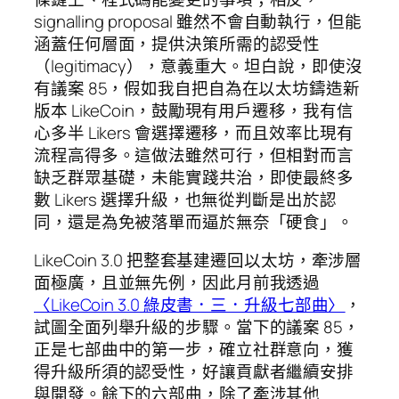
signalling proposal 雖然不會自動執行，但能
涵蓋任何層面，提供決策所需的認受性
（legitimacy），意義重大。坦白說，即使沒
有議案 85，假如我自把自為在以太坊鑄造新
版本 LikeCoin，鼓勵現有用戶遷移，我有信
心多半 Likers 會選擇遷移，而且效率比現有
流程高得多。這做法雖然可行，但相對而言
缺乏群眾基礎，未能實踐共治，即使最終多
數 Likers 選擇升級，也無從判斷是出於認
同，還是為免被落單而逼於無奈「硬食」。
LikeCoin 3.0 把整套基建遷回以太坊，牽涉層
面極廣，且並無先例，因此月前我透過
〈LikeCoin 3.0 綠皮書．三．升級七部曲〉
，
試圖全面列舉升級的步驟。當下的議案 85，
正是七部曲中的第一步，確立社群意向，獲
得升級所須的認受性，好讓貢獻者繼續安排
與開發。餘下的六部曲，除了牽涉其他