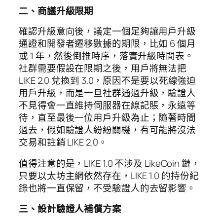
二、商議升級限期
確認升級意向後，議定一個足夠讓用戶升級
通證和開發者遷移數據的期限，比如 6 個月
或 1 年，然後倒推時序，落實升級時間表。
社群需要假設在限期之後，用戶將無法把
LIKE 2.0 兌換到 3.0，原因不是要以死線強迫
用戶升級，而是一旦社群通過升級，驗證人
不見得會一直維持伺服器在線記賬，永遠等
待，直至最後一位用戶升級為止；隨著時間
過去，假如驗證人紛紛關機，有可能將沒法
交易和註銷 LIKE 2.0。
值得注意的是，LIKE 1.0 不涉及 LikeCoin 鏈，
只要以太坊主網依然存在，LIKE 1.0 的持份紀
錄也將一直保留，不受驗證人的去留影響。
三、設計驗證人補償方案