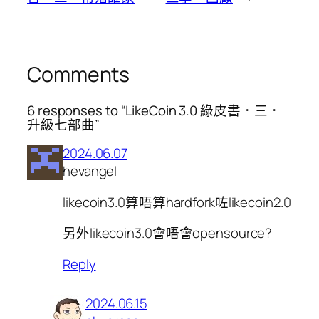
Comments
6 responses to “LikeCoin 3.0 綠皮書．三．
升級七部曲”
2024.06.07
hevangel
likecoin3.0算唔算hardfork咗likecoin2.0
另外likecoin3.0會唔會opensource?
Reply
2024.06.15