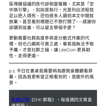
區塊鏈協議的迭代卻相當複雜，尤其是「空
中換引擎」，別說是執行，光是列出流程就
足以把人煩死，恐怕很多人讀到本文中間就
放棄，甚至看到標題已不想打開了——感謝你
卻讀到這裏，可以留言舉個手麼？
更動需要社群高度參與是分散式作業的代
價，但也凸顯其可貴之處，畢竟我無法予取
予攜，才是社群之福，讓 LikeCoin 更具韌
性，走得更遠。
p.s. 平日在書桌我需要稍為挪側身體觀看屏
幕，因為我更希望正眼看到的，是窗外的風
景。
免費訂閱
《DHK 郵報》，每逢週四文章直
達郵箱。