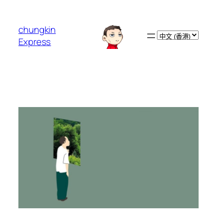
跳
至
chungkin
主
Choose
Express
要
a
內
language
容