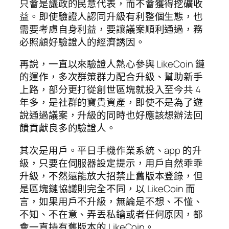
只會是議政的民意代表，而不會獲得挖礦收
益。即使驗證人認同升級有利整個生態，也
需要考慮自身利益，要讓議案順利通過，務
必照顧好驗證人的經濟誘因。
再說，一直以來驗證人熱心參與 LikeCoin 鏈
的運作，多次群策群力配合升級、幫助新手
上路，部分更打從創世區塊就投入至今共 4
年多，是社群的寶貴資產，即使不是為了遊
說通過議案，升級的同時也好應該想辦法回
饋貢獻良多的驗證人。
其次是用戶。平日手機作業系統、app 的升
級，只要在伺服器設定提示，用戶自然乖乖
升級，不然還能放大招禁止舊版本登錄，但
是區塊鏈協議則完全不同，以 LikeCoin 而
言，如果用戶不升級，無論是不想、不懂、
不知、不在意、弄丟私鑰或者任何原因，都
會一直持有舊版本的 LikeCoin。