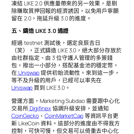
凍結 LIKE 2.0 供應量帶來的另一效果，是剔
除賺取質押回報的經濟誘因，以免用戶寧願
留在 2.0，拖延升級 3.0 的進度。
五、鑄造 LIKE 3.0 通證
經過 testnet 測試後，選定良辰吉日
（笑），正式鑄造 LIKE 3.0，絕大部分存放於
由社群指定、由 3 位守護人管理的多簽錢
包，撥出一小部分，搭配基金池的穩定幣，
在
Uniswap
提供初始流動性。來到這一步，
等不及升級的用戶，已經可以率先在
Uniswap
買到 LIKE 3.0。
營運方面，Marketing Subdao 需要跟中心化
交易所
Digifinex
協調升級安排，並通知
CoinGecko
、
CoinMarketCap
等資訊平台更
新 LikeCoin 資料。這部分的進度由不得我方
控制，可快可慢，但交易可以倚重去中心化