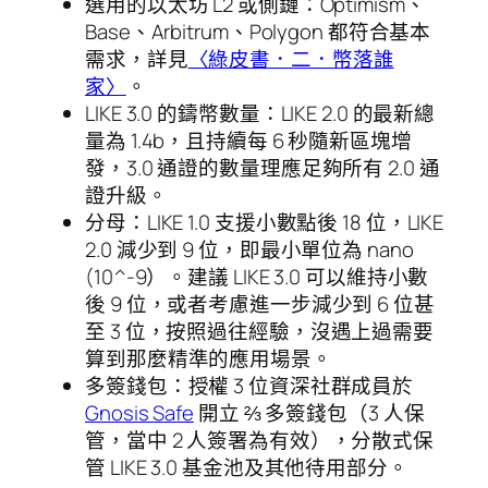
選用的以太坊 L2 或側鏈：Optimism、
Base、Arbitrum、Polygon 都符合基本
需求，詳見
〈綠皮書．二．幣落誰
家〉
。
LIKE 3.0 的鑄幣數量：LIKE 2.0 的最新總
量為 1.4b，且持續每 6 秒隨新區塊增
發，3.0 通證的數量理應足夠所有 2.0 通
證升級。
分母：LIKE 1.0 支援小數點後 18 位，LIKE
2.0 減少到 9 位，即最小單位為 nano
(10^-9）。建議 LIKE 3.0 可以維持小數
後 9 位，或者考慮進一步減少到 6 位甚
至 3 位，按照過往經驗，沒遇上過需要
算到那麼精準的應用場景。
多簽錢包：授權 3 位資深社群成員於
Gnosis Safe
開立 ⅔ 多簽錢包（3 人保
管，當中 2 人簽署為有效），分散式保
管 LIKE 3.0 基金池及其他待用部分。