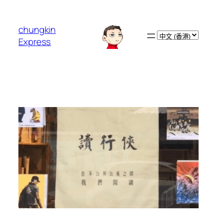
跳
至
chungkin
主
Choose
Express
要
a
內
language
容