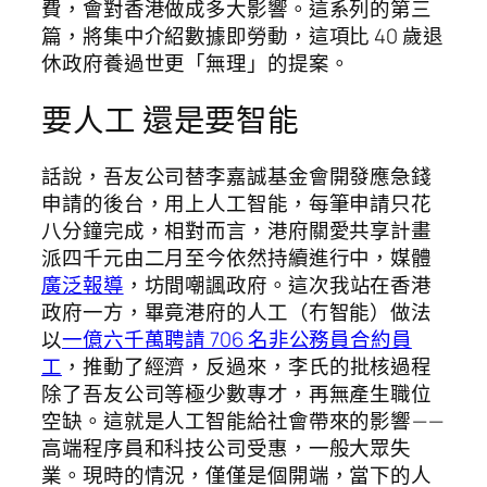
費，會對香港做成多大影響。這系列的第三
篇，將集中介紹數據即勞動，這項比 40 歲退
休政府養過世更「無理」的提案。
要人工 還是要智能
話說，吾友公司替李嘉誠基金會開發應急錢
申請的後台，用上人工智能，每筆申請只花
八分鐘完成，相對而言，港府關愛共享計畫
派四千元由二月至今依然持續進行中，媒體
廣泛報導
，坊間嘲諷政府。這次我站在香港
政府一方，畢竟港府的人工（冇智能）做法
以
一億六千萬聘請 706 名非公務員合約員
工
，推動了經濟，反過來，李氏的批核過程
除了吾友公司等極少數專才，再無產生職位
空缺。這就是人工智能給社會帶來的影響 — —
高端程序員和科技公司受惠，一般大眾失
業。現時的情況，僅僅是個開端，當下的人