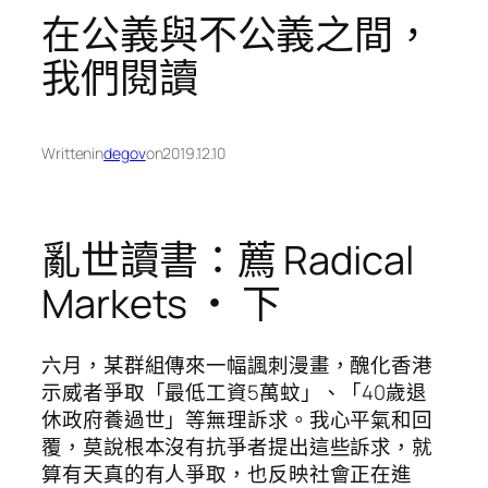
在公義與不公義之間，
我們閱讀
Written
in
degov
on
2019.12.10
亂世讀書：薦 Radical
Markets ‧ 下
六月，某群組傳來一幅諷刺漫畫，醜化香港
示威者爭取「最低工資5萬蚊」、「40歲退
休政府養過世」等無理訴求。我心平氣和回
覆，莫說根本沒有抗爭者提出這些訴求，就
算有天真的有人爭取，也反映社會正在進