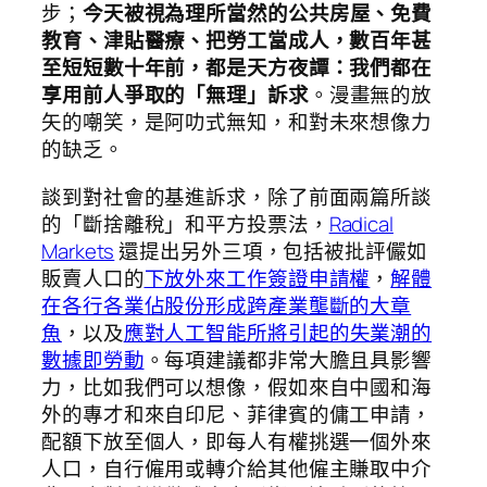
步；
今天被視為理所當然的公共房屋、免費
教育、津貼醫療、把勞工當成人，數百年甚
至短短數十年前，都是天方夜譚：我們都在
享用前人爭取的「無理」訴求
。漫畫無的放
矢的嘲笑，是阿叻式無知，和對未來想像力
的缺乏。
談到對社會的基進訴求，除了前面兩篇所談
的「斷捨離稅」和平方投票法，
Radical
Markets
還提出另外三項，包括被批評儼如
販賣人口的
下放外來工作簽證申請權
，
解體
在各行各業佔股份形成跨產業壟斷的大章
魚
，以及
應對人工智能所將引起的失業潮的
數據即勞動
。每項建議都非常大膽且具影響
力，比如我們可以想像，假如來自中國和海
外的專才和來自印尼、菲律賓的傭工申請，
配額下放至個人，即每人有權挑選一個外來
人口，自行僱用或轉介給其他僱主賺取中介