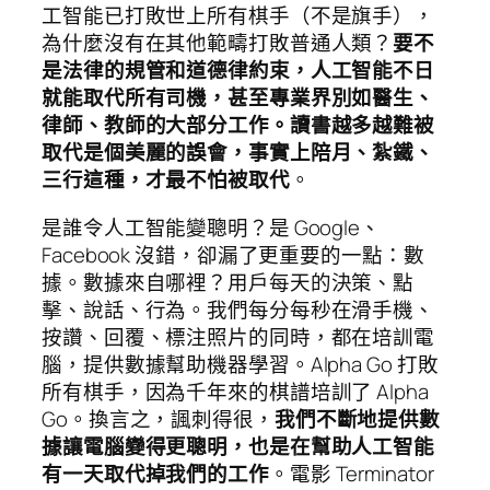
工智能已打敗世上所有棋手（不是旗手），
為什麼沒有在其他範疇打敗普通人類？
要不
是法律的規管和道德律約束，人工智能不日
就能取代所有司機，甚至專業界別如醫生、
律師、教師的大部分工作。讀書越多越難被
取代是個美麗的誤會，事實上陪月、紮鐵、
三行這種，才最不怕被取代
。
是誰令人工智能變聰明？是 Google、
Facebook 沒錯，卻漏了更重要的一點：數
據。數據來自哪裡？用戶每天的決策、點
擊、說話、行為。我們每分每秒在滑手機、
按讚、回覆、標注照片的同時，都在培訓電
腦，提供數據幫助機器學習。Alpha Go 打敗
所有棋手，因為千年來的棋譜培訓了 Alpha
Go。換言之，諷刺得很，
我們不斷地提供數
據讓電腦變得更聰明，也是在幫助人工智能
有一天取代掉我們的工作
。電影 Terminator