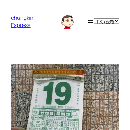
跳
至
chungkin
主
Choose
Express
要
a
內
language
容