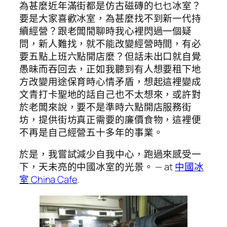
為甚麼近年滿街都是仿古磁磚的乜乜冰室？
要是大家喜歡冰室，為甚麼找不到新一代持
續經營？跟老闆閒聊時我心裡閃過一個疑
問，新人難找，就不能改變經營時間，有必
要五點上班六點開店麼？但話未出口就自覺
愚昧而吞回去，正如我聽到有人想要租下地
方改變用途保育時心情矛盾，想起這裡變成
文青打卡聖地的話自己也不太想來，或許對
於老闆來說，要不是準時六點開店服務街
坊，提供街坊真正需要的廉價食物，這裡便
不再是自己經營五十多年的事業。
於是，我嘗試減少自我中心，跑過來感受一
下，天未亮的中國冰室的光景。 — at
中國冰
室 China Cafe
.