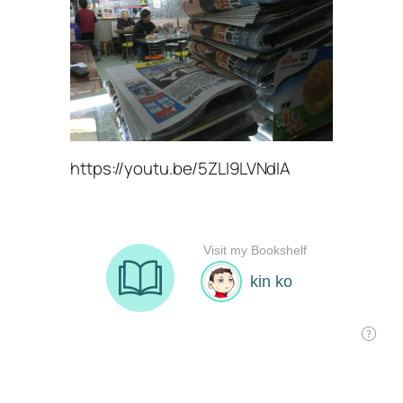
https://youtu.be/5ZLl9LVNdIA