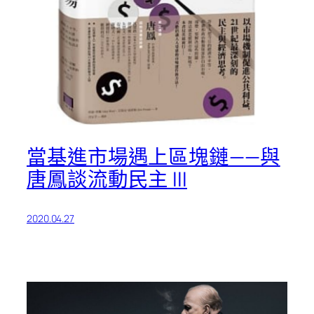
當基進市場遇上區塊鏈——與
唐鳳談流動民主 III
2020.04.27