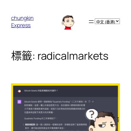
跳
至
chungkin
主
Choose
Express
要
a
內
language
容
標籤:
radicalmarkets