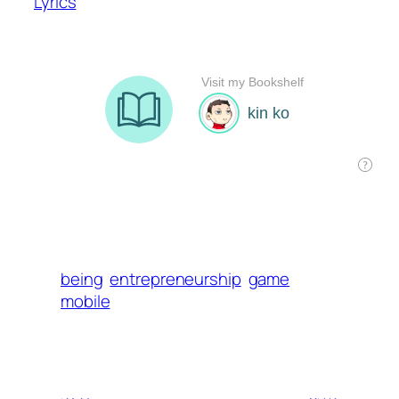
Lyrics
being
entrepreneurship
game
mobile