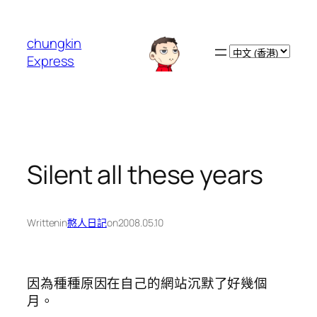
跳
至
chungkin
主
Choose
Express
要
a
內
language
容
Silent all these years
Written
in
憨人日記
on
2008.05.10
因為種種原因在自己的網站沉默了好幾個
月。