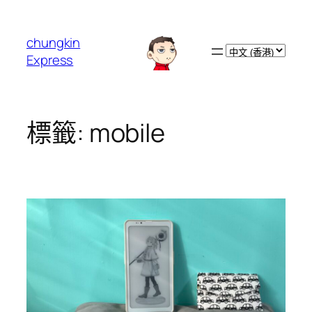
跳
至
chungkin
主
Choose
Express
要
a
內
language
容
標籤:
mobile