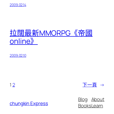
2009.02.14
拉闊最新MMORPG《帝國
online》
2009.02.10
1
2
下一頁
→
Blog
About
chungkin Express
Books
Learn