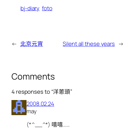
bj-diary
foto
←
北京元宵
Silent all these years
→
Comments
4 responses to “洋蔥頭”
2008.02.24
may
(*^__^*) 嘻嘻……