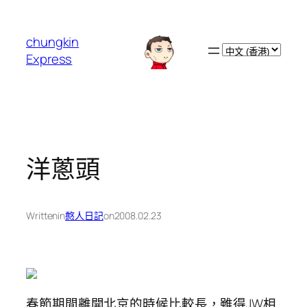
跳
至
chungkin
主
Choose
Express
要
a
內
language
容
洋蔥頭
Written
in
憨人日記
on
2008.02.23
春節期間離開北京的時候比較長，雖得JW相