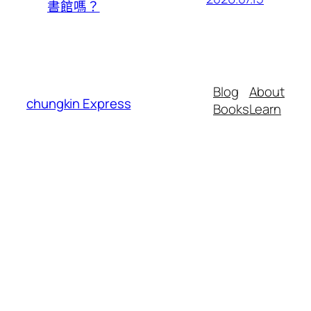
書館嗎？
Blog
About
chungkin Express
Books
Learn