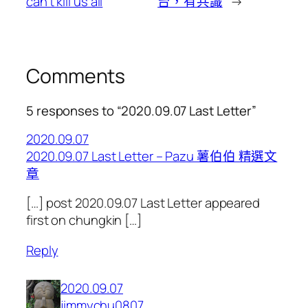
can’t kill us all
台，有共識
→
Comments
5 responses to “2020.09.07 Last Letter”
2020.09.07
2020.09.07 Last Letter – Pazu 薯伯伯 精選文
章
[…] post 2020.09.07 Last Letter appeared
first on chungkin […]
Reply
2020.09.07
jimmychu0807