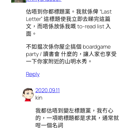
估唔到你都標題黨。我就係俾 “Last
Letter” 這標題使我立即去睇完這篇
文，而唔係放係我嘅 to-read list 入
面。
不如揾次係你屋企搞個 boardgame
party / 讀書會 什麼的，讓人家也享受
一下你家附近的山明水秀。
Reply
2020.09.11
kin
我都估唔到變左標題黨，我冇心
的，一項啲標題都是求其，通常就
咁一個名詞