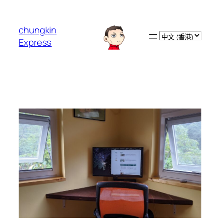
跳
至
chungkin
主
Choose
Express
要
a
內
language
容