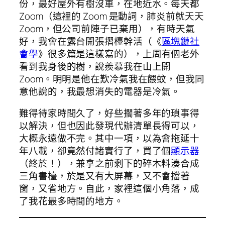
份，最好屋外有樹沒車，在地近水。每天都
Zoom（這裡的 Zoom 是動詞，肺炎前就天天
Zoom，但公司前陣子已棄用），有時天氣
好，我會在露台開張摺檯幹活（《
區塊鏈社
會學
》很多篇是這樣寫的），上周有個老外
看到我身後的樹，說羨慕我在山上開
Zoom。明明是他在歎冷氣我在餵蚊，但我同
意他說的，我最想消失的電器是冷氣。
難得待家時間久了，好些擱著多年的瑣事得
以解決，但也因此發現代辦清單長得可以，
大概永遠做不完。其中一項，以為會拖延十
年八載，卻竟然付諸實行了，買了個
顯示器
（終於！），兼拿之前剩下的碎木料湊合成
三角書檯，於是又有大屏幕，又不會擋著
窗，又省地方。自此，家裡這個小角落，成
了我花最多時間的地方。