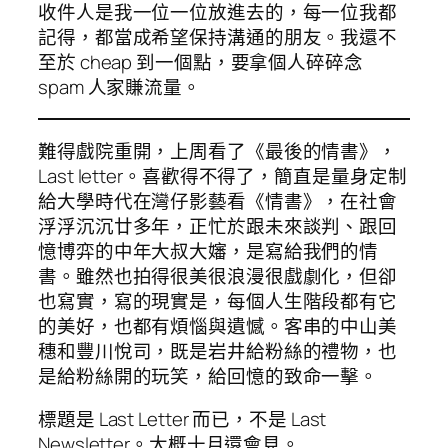
收件人是我一位一位放進去的，每一位我都
記得，都當成希望保持溝通的朋友。我還不
至於 cheap 到一個點，要拿個人碎碎念
spam 人家賺流量。
難得戲院重開，上周看了《最後的情書》，
Last letter
。喜歡得不得了，簡直是量身定制
給大學時代在灣仔影藝看《情書》，在社會
浮浮沉沉廿多年，正忙於跟未來談判、跟回
憶博弈的中年大叔大嬸，是寫給我們的情
書。雖然也拍得很美很浪漫很戲劇化，但卻
也寫實，寫的現實是，每個人生階段都有它
的美好，也都有煩惱與遺憾。客串的中山美
穗和豐川悅司，既是岩井給粉絲的禮物，也
是給粉絲開的玩笑，給回憶的致命一擊。
標題是 Last Letter 而已，不是 Last
Newsletter。大概十月還會見。