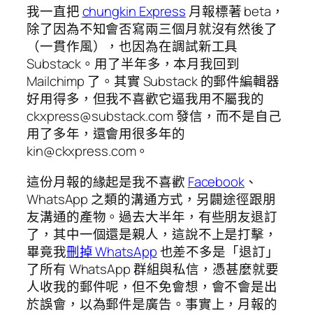
我一直把
chungkin Express
月報標著 beta，
除了因為不知會否寫兩三個月就沒有然後了
（一貫作風），也因為在調試新工具
Substack。用了半年多，本月我回到
Mailchimp 了。其實 Substack 的郵件編輯器
好用得多，但我不喜歡它逼我用不屬我的
ckxpress@substack.com
發信，而不是自己
用了多年，還會用很多年的
kin@ckxpress.com
。
這份月報的緣起是我不喜歡
Facebook
、
WhatsApp 之類的溝通方式，另闢途徑跟朋
友溝通的產物。過去大半年，有些朋友退訂
了，其中一個還是親人，這說不上是打擊，
畢竟我
刪掉 WhatsApp
也差不多是「退訂」
了所有 WhatsApp 群組與私信，憑甚麼就要
人收我的郵件呢，但不免會想，會不會是出
於誤會，以為郵件是廣告。事實上，月報的