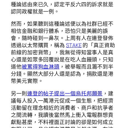
種論述由來已久，認定平反六四的訴求就是
認同政權就是一例。
然而，如果聽到這種論述便以為社群已經不
相信金融和銀行體系，恐怕只是美麗的誤
會，隨時碰到一鼻灰。上周有人在連登發佈
透過以太幣購買，稱為
STAKE
的「真正資助
前線的加密貨幣」，我無從得知當事人是真
心還是如眾多回覆說是在吃人血饅頭，只知
道他
被罵得狗血淋頭
，被舉報而且籌不到半
分錢。顯然大部分人還是認為，捐款還是港
幣美元實際。
另一則
連登的帖子提出一個烏托邦願景
，建
議每人投入一萬港元促成一個生態，把經濟
活動留在理念相近的消費者、商戶和抗爭者
之間流轉，我讀後當然馬上衝入電報群想貢
獻點甚麼，不料裡面正討論的卻是如何成立