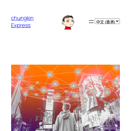
跳
至
chungkin
主
Choose
Express
要
a
內
language
容