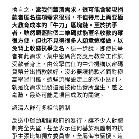
換言之，
當我們釐清需求，很可能會發現捐
款者匿名這項需求很弱，不值得用上需要極
大教育成本的「牛刀」區塊鏈。至於抗爭
者，雖然頭盔貼個二維碼就能匿名收款的確
很方便，但也不見得很多人願意這樣做，以
免背上收錢抗爭之名。
退一步說，即使抗爭
者有此需求，集中密碼貨幣應用教育工作於
受款者身上，由公眾信任的中介機構以密碼
貨幣分出捐款就好，沒必要讓捐款者面對極
高學習門檻。這些流程設定上的微小區別，
就是從需求出發還是技術出發所產生，差之
毫釐，最終可能是項目成敗的關鍵。
認清人群有多相信體制
反送中運動期間政府的暴行，讓不少人對體
制完全失望，甚至表示任何基於現體制的抗
爭主張比如獨立委員會，全屬海市蜃樓。這