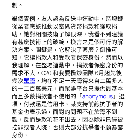
制。
舉個實例，友人認為反送中運動中，區塊鏈
從業者應該推動以密碼貨幣捐款和獲取捐
助，她對相關技術了解很深，我看不到建議
有甚麼技術上的破綻，換言之是個可行的解
決方案。關鍵是，它解決了甚麼？倒推可
知，它讓捐款人和受款者保密身份。然而以
我理解，在整場運動中，捐款者保密身份的
需求不大，G20 和我要攬炒團隊 6月起先後
幾次
眾籌
，均在不足一天籌得來自二萬多人
的一二百萬美元，而眾籌平台只提供最基本
而且多數捐款者不使用的「
anonymous
」選
項，付款還是信用卡。某支持前線抗爭者的
基金也表示過，面對的問題不在於籌不到
款，反而是款項花不出去，因為除非已經被
控罪或者入院，否則大部分抗爭者不願暴露
身份。