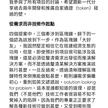
我參與了所有項目的討論，希望跟新一代分
享過去兩年開發和推廣自家通證（token）碰
過的壁。
從需求而非技術作起點
四個提案中，三個牽涉到區塊鏈，餘下的一
個認為該放到下一步。作為區塊鏈「大好
友」，我固然堅定相信它在搭建經濟生態的
功用，但是，即使預計到項目很可能涉及區
塊鏈，還是必須從釐清需求出發從而推演解
決方案，而不是透過釐清某解決方案推演該
執行甚麼。一旦反過來，透過清晰理解區塊
鏈特性來倒推能做點甚麼，輕則讓需求偏離
初心，重則如英文諺語說，solution looking
for problem。這本是誰都知道的道理，卻是
我們（不是他們）技術工作者很容易不知不
覺掉入的陷阱，因為我們的專業正正要求了
解各種新技術可做到甚麼，又受到哪些限