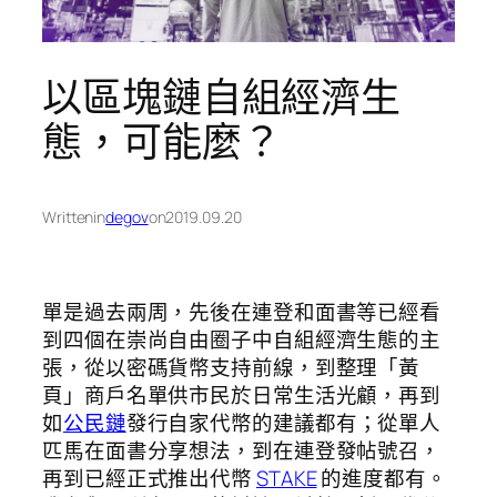
以區塊鏈自組經濟生
態，可能麼？
Written
in
degov
on
2019.09.20
單是過去兩周，先後在連登和面書等已經看
到四個在崇尚自由圈子中自組經濟生態的主
張，從以密碼貨幣支持前線，到整理「黃
頁」商戶名單供市民於日常生活光顧，再到
如
公民鏈
發行自家代幣的建議都有；從單人
匹馬在面書分享想法，到在連登發帖號召，
再到已經正式推出代幣
STAKE
的進度都有。