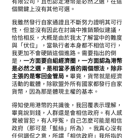
有限公司，且也認定港幣是必然之選，在這
個關鍵上沒有其他可選。
我雖然發行自家通證且不斷努力證明其可行
性，但並沒有因此在討論中推銷類似建議，
恰恰相反，大概是由於我太了解當中的難度
與「伏位」，當執行者本身都不相信可行，
我更加不會硬銷這個進路。需要指出的倒
是，
一方面要自組經濟圈，一方面認為港幣
是必然之選，是相當矛盾的兩個想法，除非
主張的是奪回金管局。
畢竟，貨幣就是經濟
活動的載體，除歐盟外所有國家都發行自家
貨幣，因為那是體現主權的基本。
得知使用港幣的共識後，我回覆表示理解，
畢竟說到錢，人群還是會相信政府。有人感
覺被冒犯，有人呼冤，自己怎麼可能是相信
政府（那可是「藍絲」所為）。我真心沒有
任何調侃之意，所謂「相信政府」我所指的