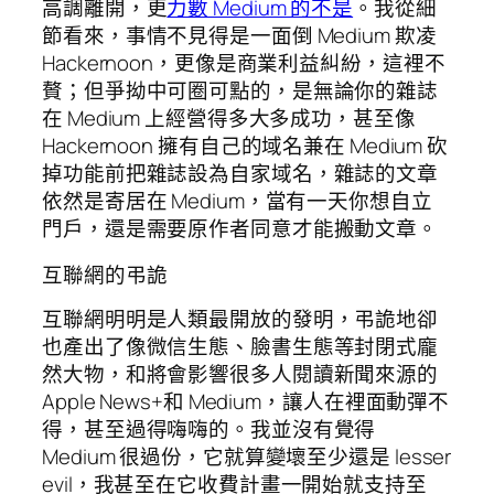
高調離開，更
力數 Medium 的不是
。我從細
節看來，事情不見得是一面倒 Medium 欺凌
Hackernoon，更像是商業利益糾紛，這裡不
贅；但爭拗中可圈可點的，是無論你的雜誌
在 Medium 上經營得多大多成功，甚至像
Hackernoon 擁有自己的域名兼在 Medium 砍
掉功能前把雜誌設為自家域名，雜誌的文章
依然是寄居在 Medium，當有一天你想自立
門戶，還是需要原作者同意才能搬動文章。
互聯網的弔詭
互聯網明明是人類最開放的發明，弔詭地卻
也產出了像微信生態、臉書生態等封閉式龐
然大物，和將會影響很多人閱讀新聞來源的
Apple News+和 Medium，讓人在裡面動彈不
得，甚至過得嗨嗨的。我並沒有覺得
Medium 很過份，它就算變壞至少還是 lesser
evil，我甚至在它收費計畫一開始就支持至