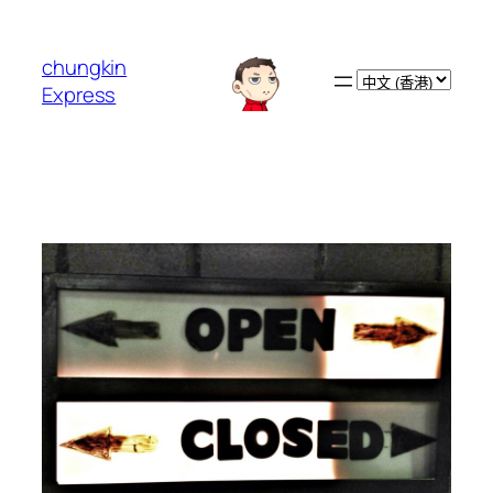
跳
至
chungkin
主
Choose
Express
要
a
內
language
容