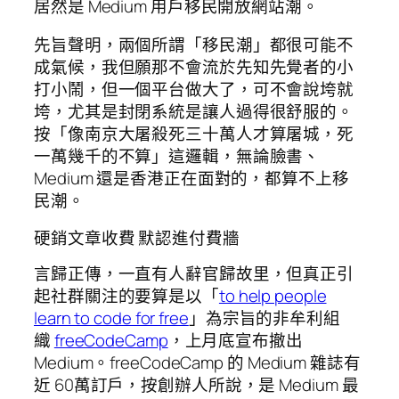
居然是 Medium 用戶移民開放網站潮。
先旨聲明，兩個所謂「移民潮」都很可能不
成氣候，我但願那不會流於先知先覺者的小
打小鬧，但一個平台做大了，可不會說垮就
垮，尤其是封閉系統是讓人過得很舒服的。
按「像南京大屠殺死三十萬人才算屠城，死
一萬幾千的不算」這邏輯，無論臉書、
Medium 還是香港正在面對的，都算不上移
民潮。
硬銷文章收費 默認進付費牆
言歸正傳，一直有人辭官歸故里，但真正引
起社群關注的要算是以「
to help people
learn to code for free
」為宗旨的非牟利組
織
freeCodeCamp
，上月底宣布撤出
Medium。freeCodeCamp 的 Medium 雜誌有
近 60萬訂戶，按創辦人所說，是 Medium 最