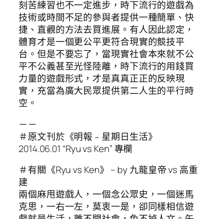
刻苦練習也不一定進步，時下流行的遊戲為
技術或時間不足的參與者提供一種簡單、快
捷、直觀的方法去買進展。有人因此認定，
體育才是一個更公平更符合現實的競技平
台。但是不要忘了，當現實社會本來就不公
平不公義甚至光怪陸離，時下流行的用錢買
力量的遊戲形式，才是真真正正的反映現
實，充當為廣大民眾提供第二人生的平行時
空。
－－
＃原文刊於《明報﹣星期日生活》
2014.06.01 “Ryu vs Ken” 專欄
＃有關《Ryu vs Ken》 – by 九龍皇帝 vs 高重
建
兩個麻甩遊戲人，一個念公眾史，一個迷馬
克思，一右一左，莫衷一是，卻同樣相信遊
戲就是生活，離不開社會，免不掉人文。矢