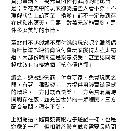
買把寶劍、一萬元買個稀有武將的比比皆
是；樂在其中的玩家卻笑這些人看不穿，不
理解狀告上訪甚至「換爹」都不一定得到存
在感和出頭天，只要三數萬元就能買到，是
件多麼美好的事情。
至於付不起錢或不願付錢的玩家呢？雖然偶
爾吐槽遊戲運營商讓付費玩家變得太強太霸
道，大部份時間還是樂意接受，甚至認同有
錢就該有特權這個「核心價值觀」。
總之，遊戲運營商、付費玩家、免費玩家之
間，有著一種默契，一方提供用錢買滿足感
的環境，一方付錢買快樂，一方免費消磨時
間刷存在感，並充當世界的一眾蟻民，三方
配合無間，穩定平衡。
上期提過，體育競賽跟電子遊戲一樣，也是
遊戲的一種。但相對於體育競賽需要長時間