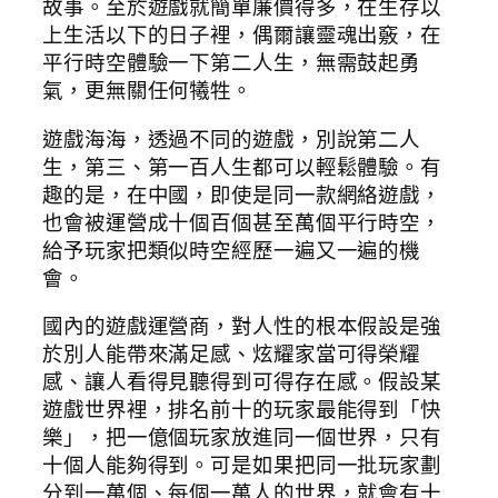
故事。至於遊戲就簡單廉價得多，在生存以
上生活以下的日子裡，偶爾讓靈魂出竅，在
平行時空體驗一下第二人生，無需鼓起勇
氣，更無關任何犧牲。
遊戲海海，透過不同的遊戲，別說第二人
生，第三、第一百人生都可以輕鬆體驗。有
趣的是，在中國，即使是同一款網絡遊戲，
也會被運營成十個百個甚至萬個平行時空，
給予玩家把類似時空經歷一遍又一遍的機
會。
國內的遊戲運營商，對人性的根本假設是強
於別人能帶來滿足感、炫耀家當可得榮耀
感、讓人看得見聽得到可得存在感。假設某
遊戲世界裡，排名前十的玩家最能得到「快
樂」，把一億個玩家放進同一個世界，只有
十個人能夠得到。可是如果把同一批玩家劃
分到一萬個、每個一萬人的世界，就會有十