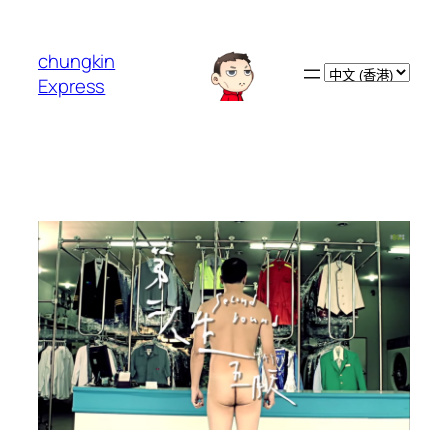
跳
至
chungkin
主
Choose
Express
要
a
內
language
容