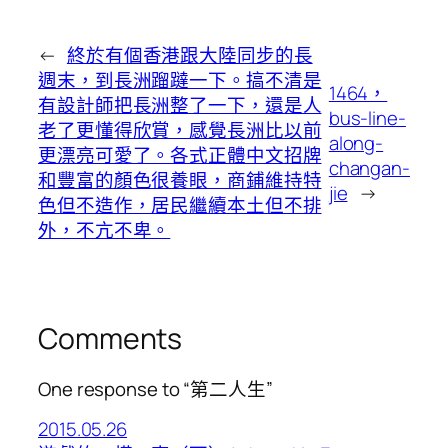
←
終於有個香港跟大陸同步的長
週末，到長洲蹓躂一下。搞不清是
1464，
有設計師把長洲整了一下，還是人
bus-line-
老了更懂得欣賞，感覺長洲比以前
along-
更漂亮可愛了。各式正體中文招牌
changan-
和豐富的顏色很養眼，商鋪維持特
jie
→
色但不造作，居民繼續本土但不排
外，不亢不卑。
Comments
One response to “第二人生”
2015.05.26