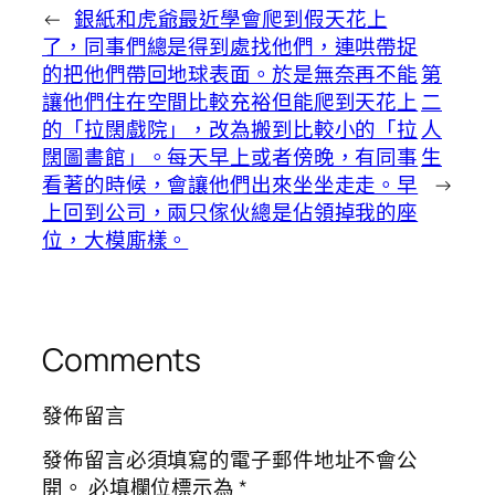
←
銀紙和虎爺最近學會爬到假天花上
了，同事們總是得到處找他們，連哄帶捉
的把他們帶回地球表面。於是無奈再不能
第
讓他們住在空間比較充裕但能爬到天花上
二
的「拉闊戲院」，改為搬到比較小的「拉
人
闊圖書館」。每天早上或者傍晚，有同事
生
看著的時候，會讓他們出來坐坐走走。早
→
上回到公司，兩只傢伙總是佔領掉我的座
位，大模廝樣。
Comments
發佈留言
發佈留言必須填寫的電子郵件地址不會公
開。
必填欄位標示為
*