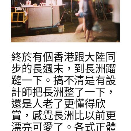
終於有個香港跟大陸同
步的長週末，到長洲蹓
躂一下。搞不清是有設
計師把長洲整了一下，
還是人老了更懂得欣
賞，感覺長洲比以前更
漂亮可愛了。各式正體