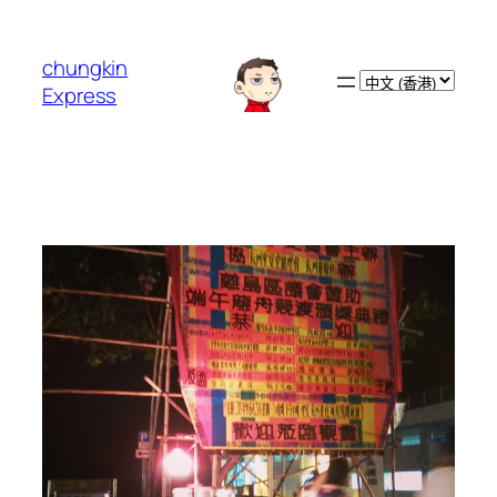
跳
至
chungkin
主
Choose
Express
要
a
內
language
容