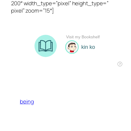
200″ width_type=”pixel” height_type=”
pixel” zoom=”15″]
being