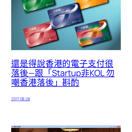
還是得說香港的電子支付很
落後—跟「Startup非KOL 勿
嘲香港落後」斟酌
2017.08.28