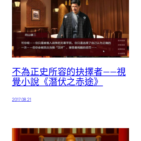
不為正史所容的抉擇者——視
覺小說《潛伏之赤途》
2017.08.21