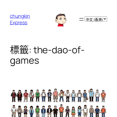
跳
至
chungkin
主
Choose
Express
要
a
內
language
容
標籤:
the-dao-of-
games