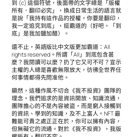
到 (c) 這個符號，後面帶的文字總是「版權
所有．翻印必究」，換成日常生活的語言就
是說「我持有這作品的授權，你要是翻印，
我一定追究到底」，挺霸道的（好吧，「到
底」是我加鹽加醋）。
還不止，英語版比中文版更加霸道：All
rights reserved。所謂「All」到底包含甚
麼？我閱讀可以麼？扔了它又可不可？宣示
主權的人總是喜歡無限放大，彷彿全世界任
何事情都得先問准他。
顯然，這種作風不切合《我不投資》團隊的
理念。我們追求的是資訊開放、知識流通，
團隊擔心的不是內容被盜，而是窮人接觸到
的資訊、學到的知識，及不上富人。NFT 最
難能可貴之處正正在於，你可以擁有內容，
但無礙它的流通。對於《我不投資》，我版
權所有，翻印不究。