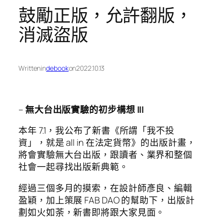
鼓勵正版，允許翻版，
消滅盜版
Written
in
debook
on
2022.10.13
–
無大台出版實驗的初步構想 III
本年 7.1，我公布了新書《所謂「我不投
資」，就是 all in 在法定貨幣》的出版計畫，
將會實驗無大台出版，跟讀者、業界和整個
社會一起尋找出版新典範。
經過三個多月的摸索，在設計師彥良、編輯
盈穎，加上策展 FAB DAO 的幫助下，出版計
劃如火如荼，新書即將跟大家見面。