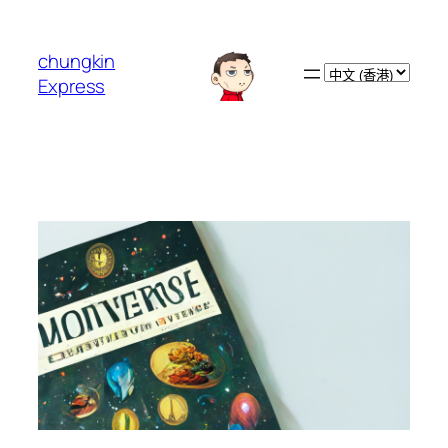
跳
至
chungkin
主
Choose
Express
要
a
內
language
容