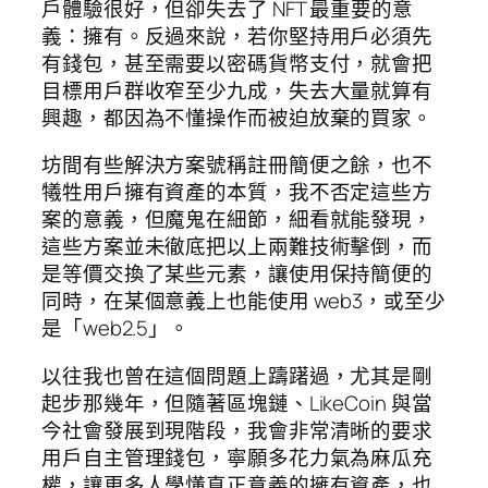
戶體驗很好，但卻失去了 NFT 最重要的意
義：擁有。反過來說，若你堅持用戶必須先
有錢包，甚至需要以密碼貨幣支付，就會把
目標用戶群收窄至少九成，失去大量就算有
興趣，都因為不懂操作而被迫放棄的買家。
坊間有些解決方案號稱註冊簡便之餘，也不
犧牲用戶擁有資產的本質，我不否定這些方
案的意義，但魔鬼在細節，細看就能發現，
這些方案並未徹底把以上兩難技術擊倒，而
是等價交換了某些元素，讓使用保持簡便的
同時，在某個意義上也能使用 web3，或至少
是「web2.5」。
以往我也曾在這個問題上躊躇過，尤其是剛
起步那幾年，但隨著區塊鏈、LikeCoin 與當
今社會發展到現階段，我會非常清晰的要求
用戶自主管理錢包，寧願多花力氣為麻瓜充
權，讓更多人學懂真正意義的擁有資產，也