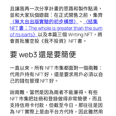
且讓我再一次分享計畫的思路和製作點滴，
並和大家玩個遊戲：在正式開售之前，集齊
〈無大台出版實驗的初步構想〉
、
〈結集
NFT 書：The whole is greater than the sum
of its parts〉
以及本篇三個 Writing NFT，將
會首批獲空投《我不投資》NFT 書。
要 web3 還是要簡便
一直以來，所有 NFT 市集都面對一個兩難：
代用戶持有 NFT 好，還是要求用戶必須以自
己的錢包管理 NFT 好。
說兩難，當然是因為兩者不能兼得。有些
NFT 市集把註冊和登錄做得非常簡便，而且
支持信用卡付款，但截至今日，那往往是因
為 NFT 實際上是由平台方代持，因此雖然用