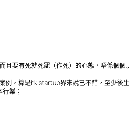
，而且要有死就死罷（作死）的心態，唔係個個
案例，算是hk startup界來說已不錯，至少後
本行業；