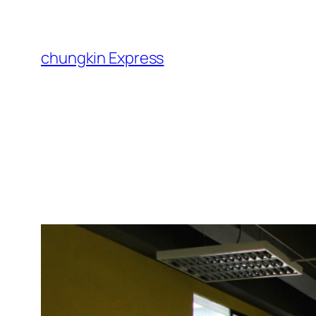
跳
至
主
chungkin Express
要
內
容