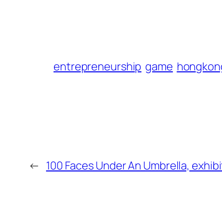
entrepreneurship
game
hongkon
←
100 Faces Under An Umbrella, exhibi