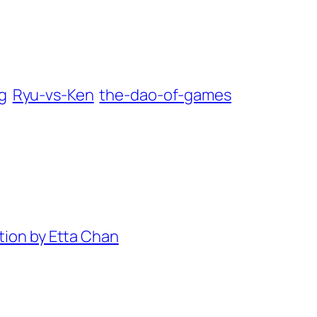
g
Ryu-vs-Ken
the-dao-of-games
tion by Etta Chan