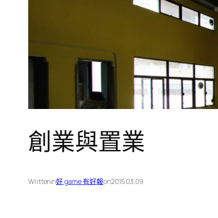
創業與置業
Written
in
好 game 有好報
on
2015.03.09