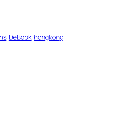
ns
DeBook
hongkong