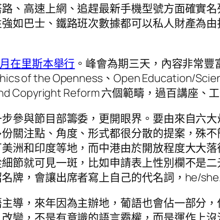
搭路、高速上網、追趕最新手機型號方面確實名
性強如巴士、鐵路班次數據都可以私人財產為由
5月在里斯本舉行
。峰會為期三天，內容非常豐富廣泛，涵
s of the Openness、Open Education/Science
olicy and Copyright Reform 六個範疇，過
一步參與節目部籌委，更開眼界。要由來自六大
多份關注點、角度、形式都很分散的提案，殊不
丁美洲和印度等地，而中港由於開放程度大大落
從細節就可見一斑，比如申請表上性別欄不是二
，會讓出席者寫上自己的代名詞，he/she/t
語主導，來年因為主辦地，葡語也會佔一部分，
見改變，不是有意識的語言霸權，而是運作上沒