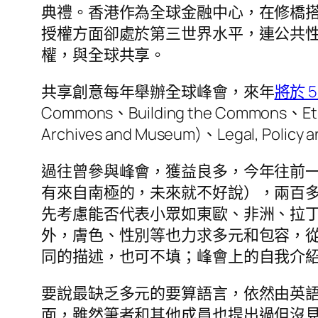
典禮。香港作為全球金融中心，在修橋
授權方面卻處於第三世界水平，連公共
權，與全球共享。
共享創意每年舉辦全球峰會，來年
將於 
Commons、Building the Commons、Ethic
Archives and Museum)、Legal, P
過往曾參與峰會，獲益良多，今年往前
有來自南極的，未來就不好說），兩百
先考慮能否代表小眾如東歐、非洲、拉
外，膚色、性別等也力求多元和包容，
同的描述，也可不填；峰會上的自我介紹名牌
要說最缺乏多元的要算語言，依然由英
面，雖然筆者和其他成員也提出過但沒