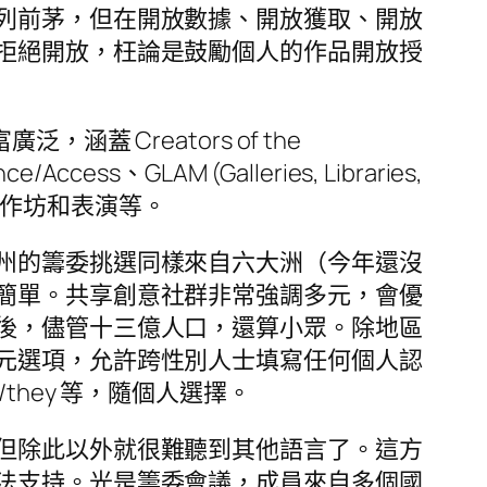
列前茅，但在開放數據、開放獲取、開放
拒絕開放，枉論是鼓勵個人的作品開放授
蓋 Creators of the
/Access、GLAM (Galleries, Libraries,
百講座、工作坊和表演等。
州的籌委挑選同樣來自六大洲（今年還沒
簡單。共享創意社群非常強調多元，會優
後，儘管十三億人口，還算小眾。除地區
元選項，允許跨性別人士填寫任何個人認
hey 等，隨個人選擇。
但除此以外就很難聽到其他語言了。這方
法支持。光是籌委會議，成員來自多個國