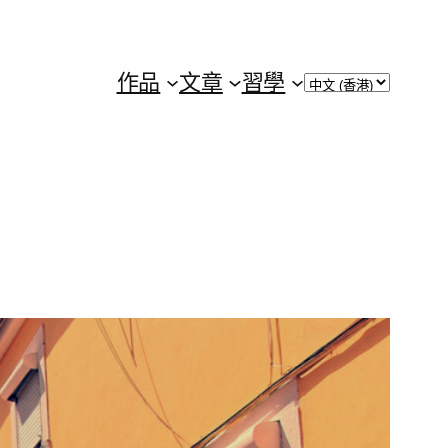
Choose
作品
文章
習學
a
language