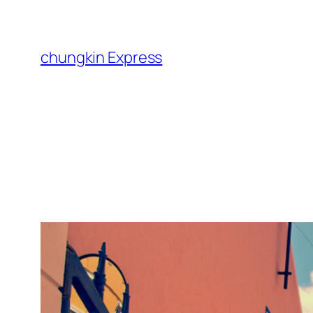
跳
至
主
chungkin Express
要
內
容