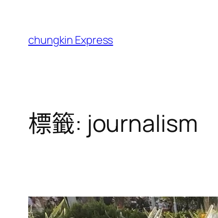
跳
至
主
chungkin Express
要
內
容
標籤:
journalism