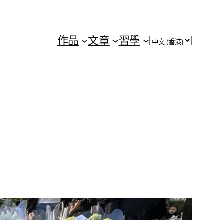
Choose
作品
文章
習學
a
language