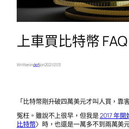
上車買比特幣 FAQ
Written
in
defi
on
2021.01.13
「比特幣剛升破四萬美元才叫人買，靠
冤枉。雖說不上很早，但我是
2017 
比特幣
〉時，也還是一萬多不到兩萬美