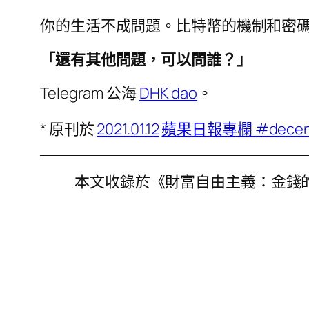
你的生活不成問題。比特幣的機制和密
「還有其他問題，可以問誰？」
Telegram 公海
DHK dao
。
* 原刊於
2021.01.12
蘋果日報專欄 #decentr
本文收錄於《財富自由主義：金錢