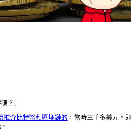
害嗎？」
年開始推介比特幣和區塊鏈的
，當時三千多美元。
元。