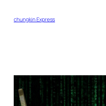
跳
至
主
chungkin Express
要
內
容