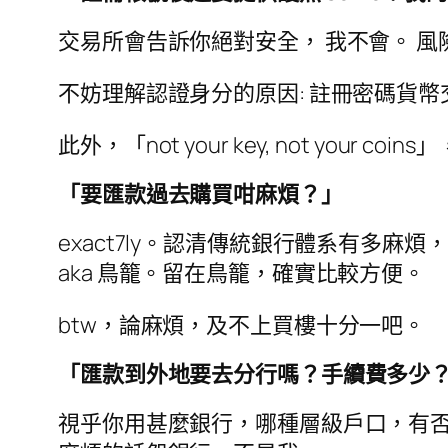
交易所會告訴你絕對安全， 我不會。 
不妨理解認證身分的原因: 註冊密碼貨
此外，「not your key, not y
「要匯款過去購買咁麻煩？」
exact7ly。認清傳統銀行體系有多
aka 鳥籠。留在鳥籠，確實比較方便。
btw，論麻煩，及不上買樓十分一吧。
「匯款到外地要去分行嗎？手續費多少
視乎你用甚麼銀行，哪種層級戶口，有