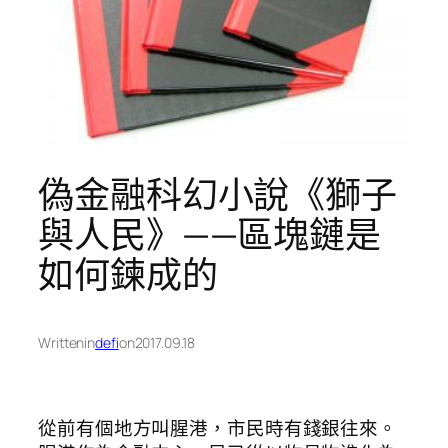
偽金融科幻小說《獅子
與人民》——區塊鏈是
如何鍊成的
Written
in
defi
on
2017.09.18
從前有個地方叫腥港，市民時有錢銀往來。