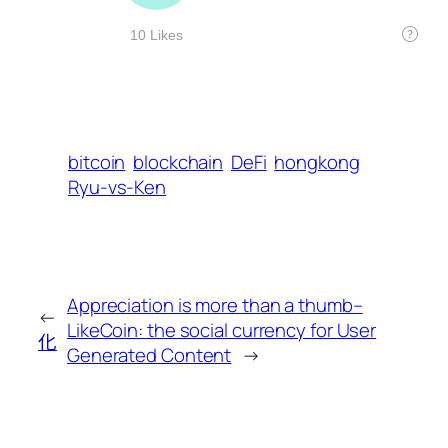
bitcoin
blockchain
DeFi
hongkong
Ryu-vs-Ken
Appreciation is more than a thumb–
←
LikeCoin: the social currency for User
化
Generated Content
→