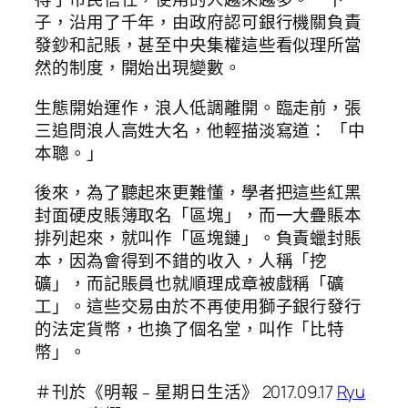
子，沿用了千年，由政府認可銀行機關負責
發鈔和記賬，甚至中央集權這些看似理所當
然的制度，開始出現變數。
生態開始運作，浪人低調離開。臨走前，張
三追問浪人高姓大名，他輕描淡寫道： 「中
本聰。」
後來，為了聽起來更難懂，學者把這些紅黑
封面硬皮賬簿取名「區塊」，而一大疊賬本
排列起來，就叫作「區塊鏈」。負責蠟封賬
本，因為會得到不錯的收入，人稱「挖
礦」，而記賬員也就順理成章被戲稱「礦
工」。這些交易由於不再使用獅子銀行發行
的法定貨幣，也換了個名堂，叫作「比特
幣」。
＃刊於《明報﹣星期日生活》 2017.09.17
Ryu