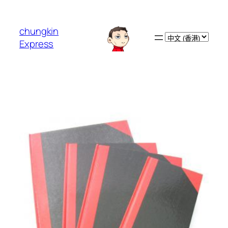
跳
至
chungkin
主
Choose
Express
要
a
內
language
容