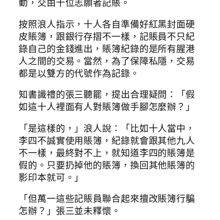
動，交由十位志願者記賬。
按照浪人指示，十人各自準備好紅黑封面硬
皮賬簿，跟銀行存摺不一樣，記賬員不只紀
錄自己的金錢進出，賬簿紀錄的是所有腥港
人之間的交易。當然，為了保障私隱，交易
都是以雙方的代號作為記錄。
知書識禮的張三聽罷，提出合理疑問：「假
如這十人裡面有人對賬簿做手腳怎麼辦？」
「是這樣的，」浪人說：「比如十人當中，
李四不誠實使用賬簿，紀錄就會跟其他九人
不一樣，最終對不上，就知道李四的賬簿是
假的。只要扔掉他的賬簿，換回其他賬簿的
影印本就可。」
「但萬一這些記賬員聯合起來擅改賬簿行騙
怎辦？」張三並未釋懷。