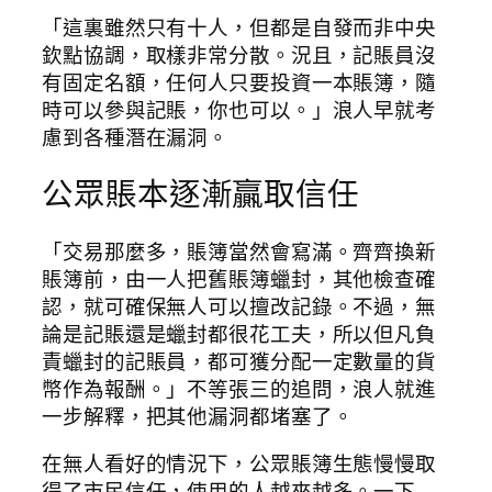
「這裏雖然只有十人，但都是自發而非中央
欽點協調，取樣非常分散。況且，記賬員沒
有固定名額，任何人只要投資一本賬簿，隨
時可以參與記賬，你也可以。」浪人早就考
慮到各種潛在漏洞。
公眾賬本逐漸贏取信任
「交易那麼多，賬簿當然會寫滿。齊齊換新
賬簿前，由一人把舊賬簿蠟封，其他檢查確
認，就可確保無人可以擅改記錄。不過，無
論是記賬還是蠟封都很花工夫，所以但凡負
責蠟封的記賬員，都可獲分配一定數量的貨
幣作為報酬。」不等張三的追問，浪人就進
一步解釋，把其他漏洞都堵塞了。
在無人看好的情況下，公眾賬簿生態慢慢取
得了市民信任，使用的人越來越多。一下