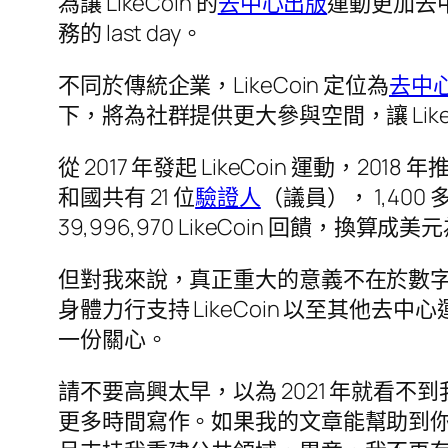
為讓 LikeCoin 的
去中心出版
運動更加去中
務的 last day。
不同於傳統企業，LikeCoin 定位為
去中
下，將為社群提供更大參與空間，讓 Like
從 2017 年發起 LikeCoin 運動，2018 年推
和國共有 21 位
驗證人
（議員）， 1,400 
39,996,970 LikeCoin 回饋，換算成美
但對我來說，真正重大的意義不在於數
身體力行支持 LikeCoin 以至其他去
一份關心。
請不要高興太早，以為 2021 年就看不
更多時間寫作。如果我的文章能幫助到你理解 