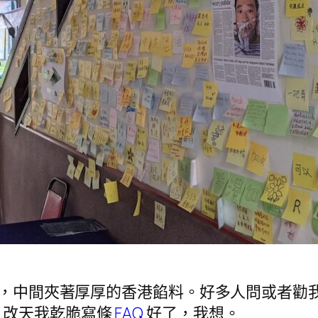
，中間夾著厚厚的香港餡料。好多人問或者勸
。改天我乾脆寫條
FAQ
好了，我想。