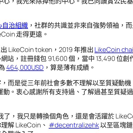
心，我先來除掉他的中心。我已向讚賞公民基金會呈
心自治組織
，社群的共識並非來自強勢領袖，而
Coin 走得更遠。
出 LikeCoin token，2019 年推出
LikeCoin cha
多網站，註冊錢包 91,600 個，當中 13,490 位
元為
464,000USD
，算是薄有成績。
字，而是從三年前社會多數不理解以至質疑動機
中心運動。衷心感謝所有支持過、了解過甚至質疑過 L
到我了，我只是轉換個角色，還是會活躍於 Like
LikeCoin、
#decentralizehk
以至區塊鏈