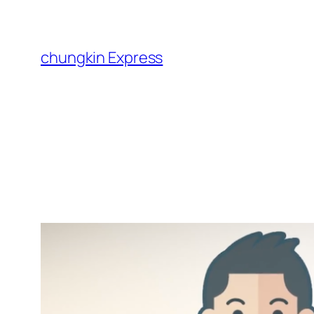
跳
至
主
chungkin Express
要
內
容