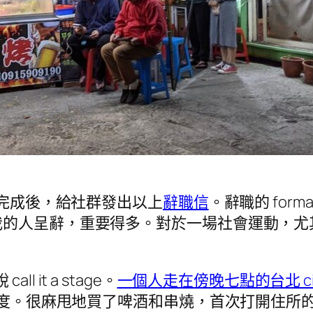
都完成後，給社群發出以上
辭職信
。辭職的 for
我的人呈辭，重要得多。對於一場社會運動，尤
ll it a stage。
一個人走在傍晚七點的台北 ci
4 度。很麻甩地買了啤酒和串燒，首次打開住所