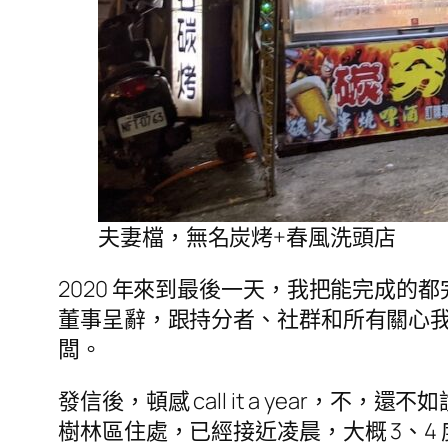
夫妻檔，無名炭烤+春風洗頭店
2020 年來到最後一天，我把能完成的
董事呈辭，跟持分者、社群和所有關心
闆。
發信後，頓感 call it a year，不，還不如說 ca
樹林區住處，已經接近凌晨，大概 3、