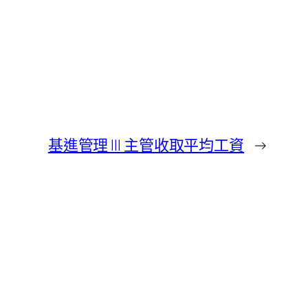
基進管理 III 主管收取平均工資
→