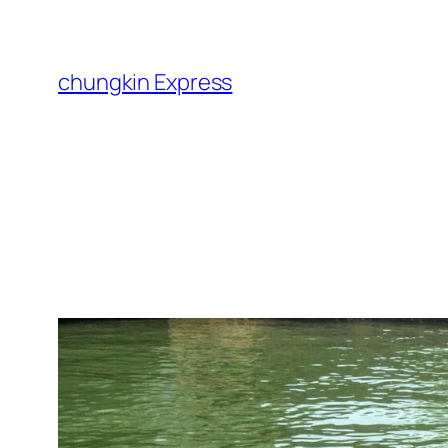
跳
至
主
chungkin Express
要
內
容