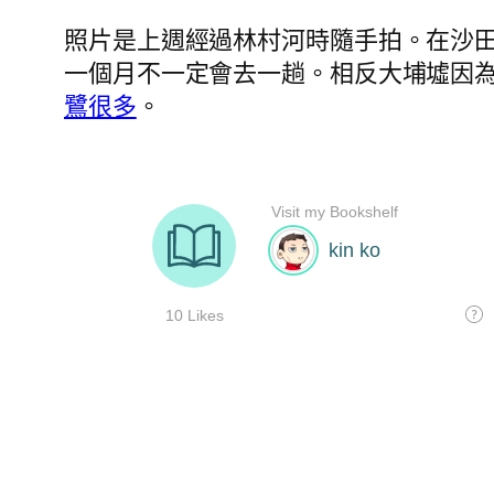
照片是上週經過林村河時隨手拍。在沙
一個月不一定會去一趟。相反大埔墟因
鷺很多
。