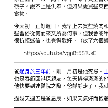
筷子。說不上是供奉，但如果說買些東
食物。
今天初一正好週日，我早上去買些燒肉
些習俗從何而來又所為何事，但我會簡
很抗拒迷信，也覺得還好。（放了六個鐘的腸
https://youtu.be/vgpBt5STusE
爸
過身於三年前
，剛二月初是他死忌。
也是春節回港探親友，每天排得滿滿的
他快要到達醫院之際，爸靜靜走了，我
過幾天週五是爸忌辰，如果天氣好而抱