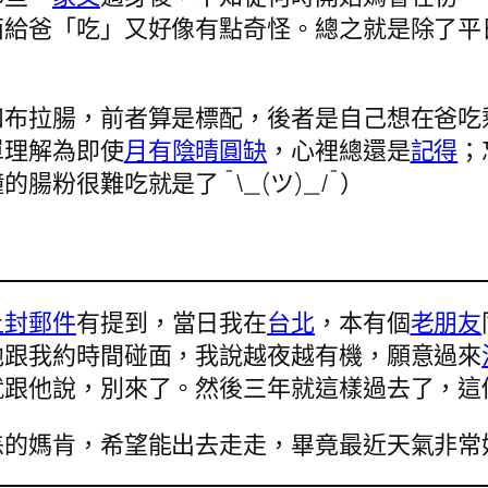
西給爸「吃」又好像有點奇怪。總之就是除了平
和布拉腸，前者算是標配，後者是自己想在爸吃
單理解為即使
月有陰晴圓缺
，心裡總還是
記得
；
粉很難吃就是了 ¯\_(ツ)_/¯）
上封郵件
有提到，當日我在
台北
，本有個
老朋友
他跟我約時間碰面，我說越夜越有機，願意過來
就跟他說，別來了。然後三年就這樣過去了，這
恙的媽肯，希望能出去走走，畢竟最近天氣非常