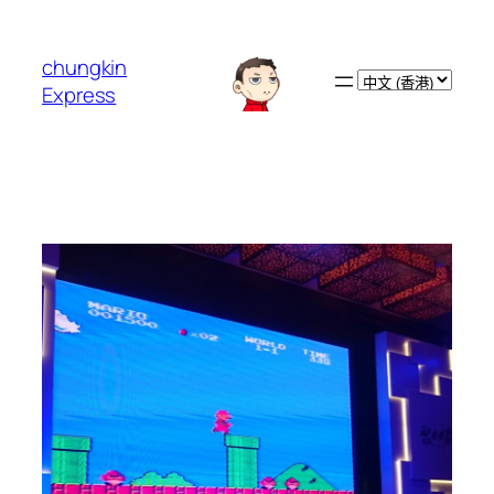
跳
至
chungkin
主
Choose
Express
要
a
內
language
容