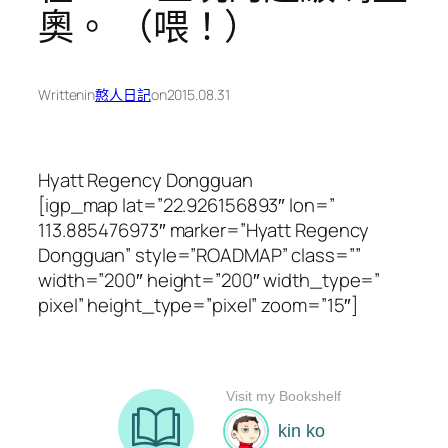
奧。 （喂！）
Written
in
憨人日記
on
2015.08.31
Hyatt Regency Dongguan
[igp_map lat=”22.926156893″ lon=”
113.885476973″ marker=”Hyatt Regency
Dongguan” style=”ROADMAP” class=””
width=”200″ height=”200″ width_type=”
pixel” height_type=”pixel” zoom=”15″]