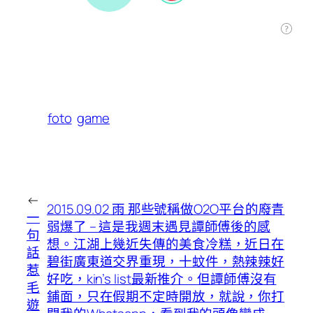
foto
game
←
2015.09.02 雨 那些號稱做O2O平台的廢青
一
弱爆了 – 這是我週末遇見譚師傅後的感
句
想。江湖上幾近失傳的美食冷糕，近日在
話
碧街廣東道交界重現，十蚊件，熱辣辣好
惹
好吃，kin’s list最新推介。但譚師傅沒有
毛
鋪面，只在假期不定時開放，就說，你打
遊