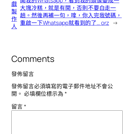
開我的Whatsapp，看到我的頭像變成一
戲
大塊冷糕，就是有開，否則不要白走一
製
趟。然後再補一句，嗱，你入完我號碼，
作
重啟一下Whatsapp就看到的了… orz
→
人
Comments
發佈留言
發佈留言必須填寫的電子郵件地址不會公
開。
必填欄位標示為
*
留言
*