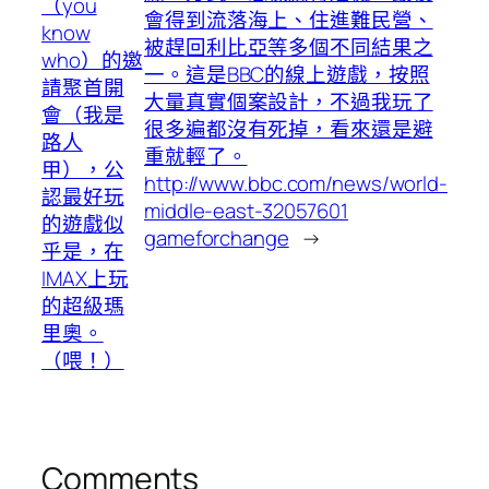
（you
會得到流落海上、住進難民營、
know
被趕回利比亞等多個不同結果之
who）的邀
一。這是BBC的線上遊戲，按照
請聚首開
大量真實個案設計，不過我玩了
會（我是
很多遍都沒有死掉，看來還是避
路人
重就輕了。
甲），公
http://www.bbc.com/news/world-
認最好玩
middle-east-32057601
的遊戲似
gameforchange
→
乎是，在
IMAX上玩
的超級瑪
里奧。
（喂！）
Comments