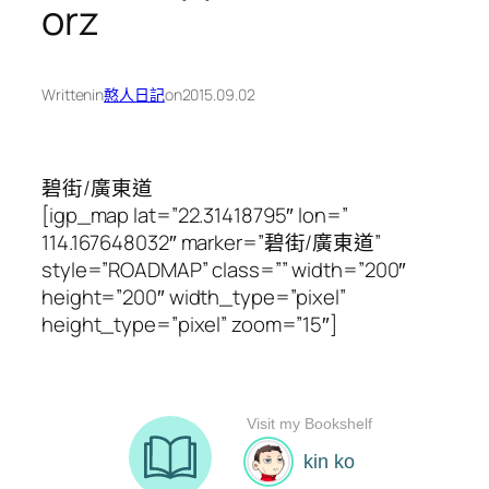
orz
Written
in
憨人日記
on
2015.09.02
碧街/廣東道
[igp_map lat=”22.31418795″ lon=”
114.167648032″ marker=”碧街/廣東道”
style=”ROADMAP” class=”” width=”200″
height=”200″ width_type=”pixel”
height_type=”pixel” zoom=”15″]