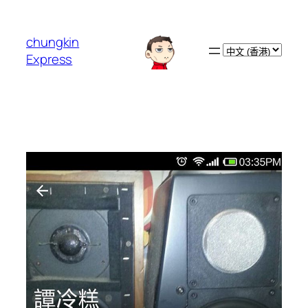
跳
至
chungkin
主
Choose
Express
要
a
內
language
容