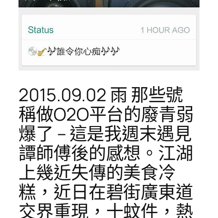
2015.09.02 雨 那些號
稱做O2O平台的廢青弱
爆了 – 這是我週末遇見
譚師傅後的感想。江湖
上幾近失傳的美食冷
糕，近日在碧街廣東道
交界重現，十蚊件，熱